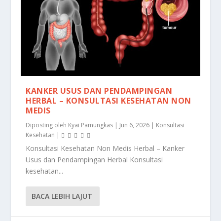
KANKER USUS DAN PENDAMPINGAN
HERBAL – KONSULTASI KESEHATAN NON
MEDIS
Diposting oleh
Kyai Pamungkas
|
Jun 6, 2026
|
Konsultasi
Kesehatan
|
Konsultasi Kesehatan Non Medis Herbal – Kanker
Usus dan Pendampingan Herbal Konsultasi
kesehatan...
BACA LEBIH LAJUT