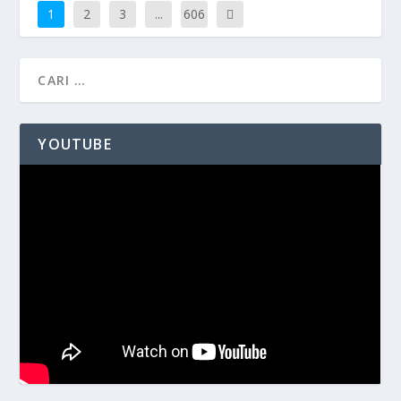
1
2
3
...
606
YOUTUBE