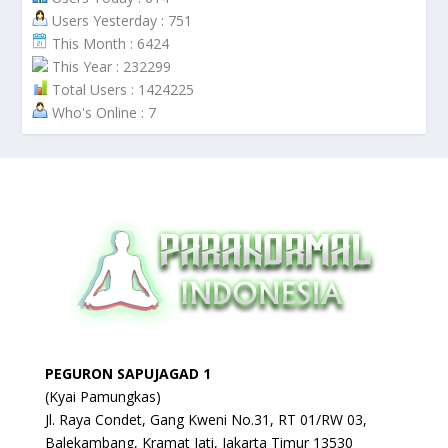
Users Yesterday : 751
This Month : 6424
This Year : 232299
Total Users : 1424225
Who's Online : 7
PEGURON SAPUJAGAD 1
(Kyai Pamungkas)
Jl. Raya Condet, Gang Kweni No.31, RT 01/RW 03,
Balekambang, Kramat Jati, Jakarta Timur 13530