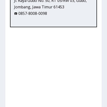
Jl. Raya Gudo No. 50, RT 05/RW 03, Gudo,
Jombang, Jawa Timur 61453
☎️ 0857-8008-0098