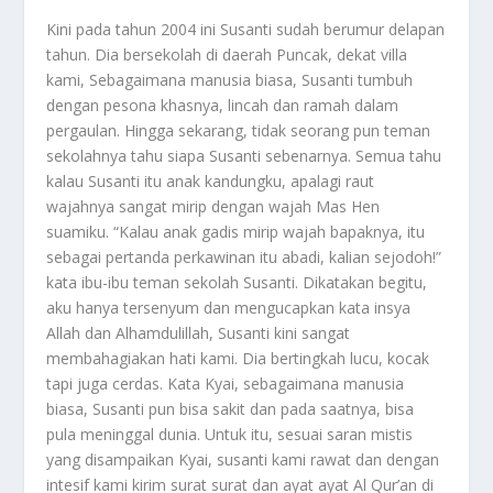
Kini pada tahun 2004 ini Susanti sudah berumur delapan
tahun. Dia bersekolah di daerah Puncak, dekat villa
kami, Sebagaimana manusia biasa, Susanti tumbuh
dengan pesona khasnya, lincah dan ramah dalam
pergaulan. Hingga sekarang, tidak seorang pun teman
sekolahnya tahu siapa Susanti sebenarnya. Semua tahu
kalau Susanti itu anak kandungku, apalagi raut
wajahnya sangat mirip dengan wajah Mas Hen
suamiku. “Kalau anak gadis mirip wajah bapaknya, itu
sebagai pertanda perkawinan itu abadi, kalian sejodoh!”
kata ibu-ibu teman sekolah Susanti. Dikatakan begitu,
aku hanya tersenyum dan mengucapkan kata insya
Allah dan Alhamdulillah, Susanti kini sangat
membahagiakan hati kami. Dia bertingkah lucu, kocak
tapi juga cerdas. Kata Kyai, sebagaimana manusia
biasa, Susanti pun bisa sakit dan pada saatnya, bisa
pula meninggal dunia. Untuk itu, sesuai saran mistis
yang disampaikan Kyai, susanti kami rawat dan dengan
intesif kami kirim surat surat dan ayat ayat Al Qur’an di