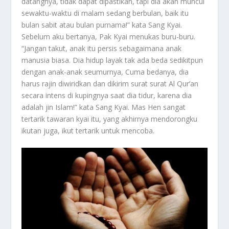
datangnya, tidak dapat dipastikan, tapi dia akan muncul
sewaktu-waktu di malam sedang berbulan, baik itu
bulan sabit atau bulan purnama!” kata Sang Kyai.
Sebelum aku bertanya, Pak Kyai menukas buru-buru.
“Jangan takut, anak itu persis sebagaimana anak
manusia biasa. Dia hidup layak tak ada beda sedikitpun
dengan anak-anak seumurnya, Cuma bedanya, dia
harus rajin diwiridkan dan dikirim surat surat Al Qur’an
secara intens di kupingnya saat dia tidur, karena dia
adalah jin Islam!” kata Sang Kyai. Mas Hen sangat
tertarik tawaran kyai itu, yang akhirnya mendorongku
ikutan juga, ikut tertarik untuk mencoba.