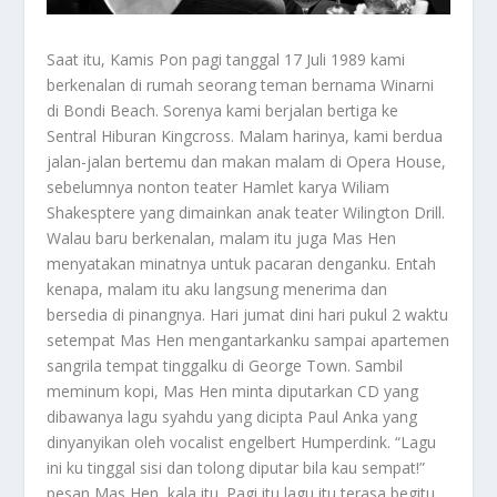
Saat itu, Kamis Pon pagi tanggal 17 Juli 1989 kami
berkenalan di rumah seorang teman bernama Winarni
di Bondi Beach. Sorenya kami berjalan bertiga ke
Sentral Hiburan Kingcross. Malam harinya, kami berdua
jalan-jalan bertemu dan makan malam di Opera House,
sebelumnya nonton teater Hamlet karya Wiliam
Shakesptere yang dimainkan anak teater Wilington Drill.
Walau baru berkenalan, malam itu juga Mas Hen
menyatakan minatnya untuk pacaran denganku. Entah
kenapa, malam itu aku langsung menerima dan
bersedia di pinangnya. Hari jumat dini hari pukul 2 waktu
setempat Mas Hen mengantarkanku sampai apartemen
sangrila tempat tinggalku di George Town. Sambil
meminum kopi, Mas Hen minta diputarkan CD yang
dibawanya lagu syahdu yang dicipta Paul Anka yang
dinyanyikan oleh vocalist engelbert Humperdink. “Lagu
ini ku tinggal sisi dan tolong diputar bila kau sempat!”
pesan Mas Hen, kala itu. Pagi itu lagu itu terasa begitu