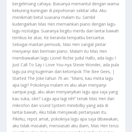
bergelimang cahaya. Biasanya memantul dengan warna
kekuning-kuningan di pepohonan sekitar villa. Aku
menikmati betul suasana malam itu. Sambil
kudengarkan Mas Hen memainkan piano dengan lagu-
lagu nostalgia. Suaranya begitu merdu dari lantai bawah
tembus ke atas. Ke beranda tempatku bersantai.
Sebagai mantan pemusik, Mas Hen sangat pintar
menyanyi dan bermain piano. Malam itu Mas Hen
membawakan lagu Lionel Richie judul Hallo, ada lagu I
Just Call To Say I Love You-nya Stevie Wonder, ada pula
lagu pa img kugeman dari kelompok The Bee Gees, |
Started The Joke tahun 70-an. “Marni, kau minta lagu
apa lagi? Pokoknya malam ini aku akan menyanyi
sampai pagi, aku akan menyanyikan lagu apa saja yang
kau suka, oke? Lagu apa lagi nih!” teriak Mas Hen dari
mikrofon dan scund System minidolby yang ada di
lantai bawah, Aku tidak menjawab pertanyaan itu.
Pikirku, repot amat, pokoknya lagu apa saja dibawakan,
aku tidak masalah, mensiasati aku diam, Mas Hen terus