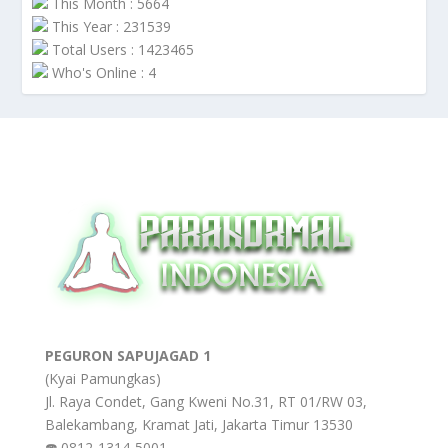
This Month : 5664
This Year : 231539
Total Users : 1423465
Who's Online : 4
PEGURON SAPUJAGAD 1
(Kyai Pamungkas)
Jl. Raya Condet, Gang Kweni No.31, RT 01/RW 03,
Balekambang, Kramat Jati, Jakarta Timur 13530
☎️ 0812-1314-5001