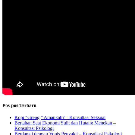
Pos-pos Terbaru
Kopi “Greng,” Amankah? – Konsultasi Seksual
Bertahan Saat Ekonomi Sulit dan Hutang Menekan –
Konsultasi Psikologi
Berdamai dengan Vonis Penyakit – Konsultasi Psikologi