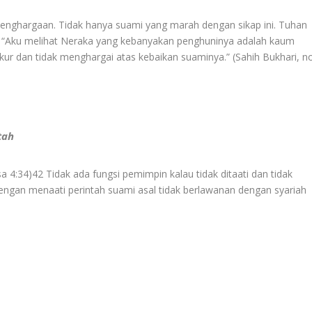
enghargaan. Tidak hanya suami yang marah dengan sikap ini. Tuhan
: “Aku melihat Neraka yang kebanyakan penghuninya adalah kaum
ur dan tidak menghargai atas kebaikan suaminya.” (Sahih Bukhari, no
tah
4:34)42 Tidak ada fungsi pemimpin kalau tidak ditaati dan tidak
h dengan menaati perintah suami asal tidak berlawanan dengan syariah