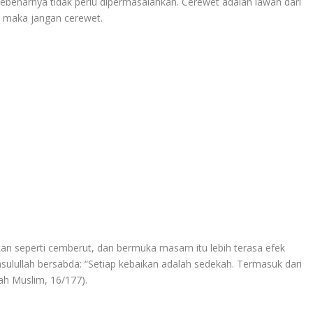
 sebenarnya tidak perlu dipermasalahkan. Cerewet adalah lawan dari
, maka jangan cerewet.
n seperti cemberut, dan bermuka masam itu lebih terasa efek
asulullah bersabda: “Setiap kebaikan adalah sedekah. Termasuk dari
ah Muslim, 16/177).