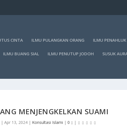
UTUS CINTA
ILMU PULANGKAN ORANG
ILMU PENAHLUK
ILMU BUANG SIAL
ILMU PENUTUP JODOH
SUSUK AUR
I YANG MENJENGKELKAN SUAMI
|
Apr 13, 2024
|
Konsultasi Islami
|
0
|