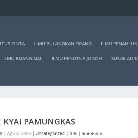
UTUS CINTA
ILMU PULANGKAN ORANG
ILMU PENAHLUK
ILMU BUANG SIAL
ILMU PENUTUP JODOH
SUSUK AUR
I KYAI PAMUNGKAS
s
|
Agu 3, 2020
|
Uncategorized
|
0
|