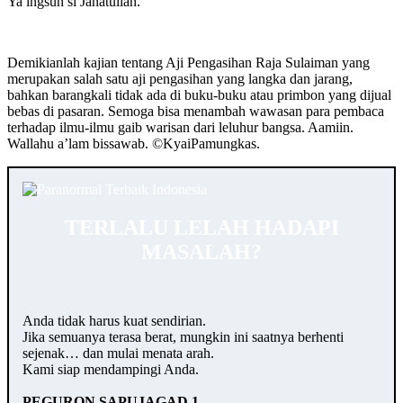
Ya ingsun si Janatullah.”
Demikianlah kajian tentang Aji Pengasihan Raja Sulaiman yang
merupakan salah satu aji pengasihan yang langka dan jarang,
bahkan barangkali tidak ada di buku-buku atau primbon yang dijual
bebas di pasaran. Semoga bisa menambah wawasan para pembaca
terhadap ilmu-ilmu gaib warisan dari leluhur bangsa. Aamiin.
Wallahu a’lam bissawab. ©️KyaiPamungkas.
TERLALU LELAH HADAPI
MASALAH?
Anda tidak harus kuat sendirian.
Jika semuanya terasa berat, mungkin ini saatnya berhenti
sejenak… dan mulai menata arah.
Kami siap mendampingi Anda.
PEGURON SAPUJAGAD 1