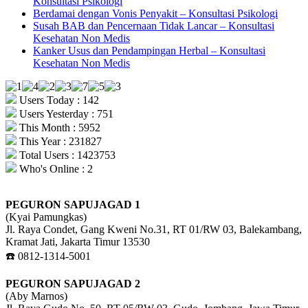
Konsultasi Psikologi
Berdamai dengan Vonis Penyakit – Konsultasi Psikologi
Susah BAB dan Pencernaan Tidak Lancar – Konsultasi
Kesehatan Non Medis
Kanker Usus dan Pendampingan Herbal – Konsultasi
Kesehatan Non Medis
Users Today : 142
Users Yesterday : 751
This Month : 5952
This Year : 231827
Total Users : 1423753
Who's Online : 2
PEGURON SAPUJAGAD 1
(Kyai Pamungkas)
Jl. Raya Condet, Gang Kweni No.31, RT 01/RW 03, Balekambang,
Kramat Jati, Jakarta Timur 13530
☎️ 0812-1314-5001
PEGURON SAPUJAGAD 2
(Aby Marnos)