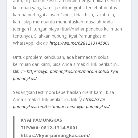
aura, dll) namun kesulitan untuk mengamalkan sendiri
keilmuan yang kami ijazahkan gratis tersebut di atas
karena berbagai alasan (sibuk, tidak bisa, takut, dll),
kami siap membantu menuntaskan masalah Anda
(dengan hitungan biaya ritual/mahar penebus keilmuan
tentunya). Silahkan hubungi Kyai Pamungkas di
WhatsApp, klik 👉
https://wa.me/6281213145001
Untuk problem kehidupan, ada bermacam solusi
keilmuan dari kami, bisa Anda simak di link berikut ini,
klik 👉
https://kyai-pamungkas.com/macam-solusi-kyai-
pamungkas/
Sedangkan testimoni keberhasilan client kami, bisa
Anda simak di link berikut ini, klik 👇
https://kyai-
pamungkas.com/testimoni-client-kyai-pamungkas/
KYAI PAMUNGKAS
TLP/WA: 0812-1314-5001
https://kyai-pamungkas.com/