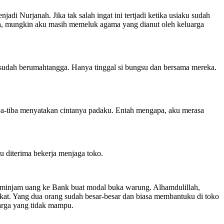
di Nurjanah. Jika tak salah ingat ini tertjadi ketika usiaku sudah
eka, mungkin aku masih memeluk agama yang dianut oleh keluarga
a sudah berumahtangga. Hanya tinggal si bungsu dan bersama mereka.
tiba-tiba menyatakan cintanya padaku. Entah mengapa, aku merasa
u diterima bekerja menjaga toko.
meminjam uang ke Bank buat modal buka warung. Alhamdulillah,
kat. Yang dua orang sudah besar-besar dan biasa membantuku di toko
uarga yang tidak mampu.