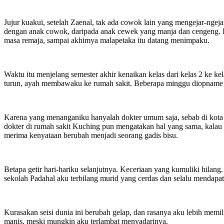
Jujur kuakui, setelah Zaenal, tak ada cowok lain yang mengejar-ngej
dengan anak cowok, daripada anak cewek yang manja dan cengeng. 
masa remaja, sampai akhimya malapetaka itu datang menimpaku.
Waktu itu menjelang semester akhir kenaikan kelas dari kelas 2 ke k
turun, ayah membawaku ke rumah sakit. Beberapa minggu diopname a
Karena yang menanganiku hanyalah dokter umum saja, sebab di kota 
dokter di rumah sakit Kuching pun mengatakan hal yang sama, kalau
merima kenyataan berubah menjadi seorang gadis bisu.
Betapa getir hari-hariku selanjutnya. Keceriaan yang kumuliki hilan
sekolah Padahal aku terbilang murid yang cerdas dan selalu mendapat
Kurasakan seisi dunia ini berubah gelap, dan rasanya aku lebih memi
manis, meski mungkin aku terlambat menyadarinya.