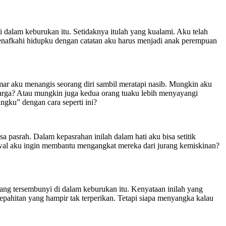
i dalam keburukan itu. Setidaknya itulah yang kualami. Aku telah
 menafkahi hidupku dengan catatan aku harus menjadi anak perempuan
mar aku menangis seorang diri sambil meratapi nasib. Mungkin aku
uarga? Atau mungkin juga kedua orang tuaku lebih menyayangi
gku” dengan cara seperti ini?
pasrah. Dalam kepasrahan inilah dalam hati aku bisa setitik
awal aku ingin membantu mengangkat mereka dari jurang kemiskinan?
yang tersembunyi di dalam keburukan itu. Kenyataan inilah yang
epahitan yang hampir tak terperikan. Tetapi siapa menyangka kalau