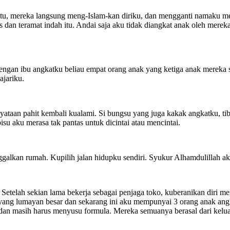
 itu, mereka langsung meng-Islam-kan diriku, dan mengganti namaku menja
 dan teramat indah itu. Andai saja aku tidak diangkat anak oleh mer
 dengan ibu angkatku beliau empat orang anak yang ketiga anak merek
ajariku.
kenyataan pahit kembali kualami. Si bungsu yang juga kakak angkatku, 
su aku merasa tak pantas untuk dicintai atau mencintai.
alkan rumah. Kupilih jalan hidupku sendiri. Syukur Alhamdulillah ak
etelah sekian lama bekerja sebagai penjaga toko, kuberanikan diri 
yang lumayan besar dan sekarang ini aku mempunyai 3 orang anak ang
l dan masih harus menyusu formula. Mereka semuanya berasal dari kel