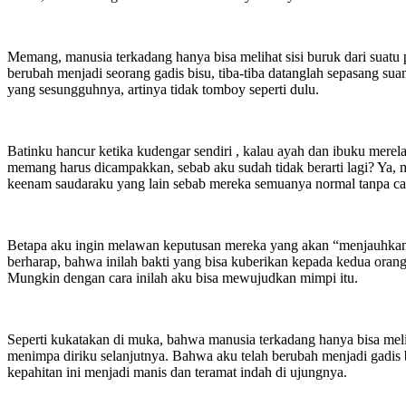
Memang, manusia terkadang hanya bisa melihat sisi buruk dari suatu p
berubah menjadi seorang gadis bisu, tiba-tiba datanglah sepasang s
yang sesungguhnya, artinya tidak tomboy seperti dulu.
Batinku hancur ketika kudengar sendiri , kalau ayah dan ibuku mere
memang harus dicampakkan, sebab aku sudah tidak berarti lagi? Ya,
keenam saudaraku yang lain sebab mereka semuanya normal tanpa cac
Betapa aku ingin melawan keputusan mereka yang akan “menjauhkanku”
berharap, bahwa inilah bakti yang bisa kuberikan kepada kedua or
Mungkin dengan cara inilah aku bisa mewujudkan mimpi itu.
Seperti kukatakan di muka, bahwa manusia terkadang hanya bisa melih
menimpa diriku selanjutnya. Bahwa aku telah berubah menjadi gadis b
kepahitan ini menjadi manis dan teramat indah di ujungnya.