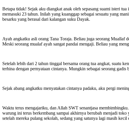
Betapa tidak! Sejak aku diangkat anak oleh sepasang suami isteri tua
memasuki 23 tahun. Inilah yang kuanggap sebagai sesuatu yang manis
besarku yang berasal dari kalangan suku Dayak.
Ayah angkatku asli orang Tana Toraja.️ Beliau juga seorang Muallaf
Meski seorang mualaf ayah sangat pandai mengaji. Beliau yang meng
Setelah lebih dari 2 tahun tinggal bersama orang tua angkat, suatu 
terhina dengan pernyataan cintanya. Mungkin sebagai seorang gadis bi
Sejak abang angkatku menyatakan cintanya padaku, aku pergi meningg
Waktu terus mengajariku, dan Allah SWT senantjasa membimbingku. S
warung ini terus berkembang sampai akhirnya berubah menjadi toko 
setelah mereka pulang sekolah, sedang yang satunya lagi masih keci