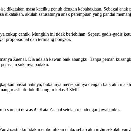
isa dikatakan masa kecilku penuh dengan kebahagiaan. Sebagai anak 
sa dikatakan, akulah satusatunya anak perempuan yang pandai memanja
ya cukup cantik. Mungkin ini tidak berlebihan. Seperti gadis-gadis k
gat proporsional dan terbilang bongsor.
amanya Zaenal. Dia adalah kawan baik abangku. Tanpa pemah kusangka
 perasaan sukanya padaku.
gkapkan hasrat hatinya, bukannya meresponnya dengan baik aku malah
 memang masih duduk di bangku kelas 3 SMP.
umu sampai dewasa!” Kata Zaenal setelah mendengar jawabanku.
ang pasti aku tidak membutuhkan cinta, sebab aku ingin sekolah yang