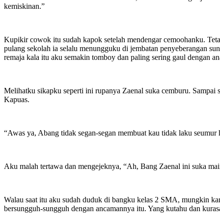
kemiskinan.”
Kupikir cowok itu sudah kapok setelah mendengar cemoohanku. Tetap
pulang sekolah ia selalu menungguku di jembatan penyeberangan sung
remaja kala itu aku semakin tomboy dan paling sering gaul dengan ana
Melihatku sikapku seperti ini rupanya Zaenal suka cemburu. Sampai
Kapuas.
“Awas ya, Abang tidak segan-segan membuat kau tidak laku seumur h
Aku malah tertawa dan mengejeknya, “Ah, Bang Zaenal ini suka main
Walau saat itu aku sudah duduk di bangku kelas 2 SMA, mungkin ka
bersungguh-sungguh dengan ancamannya itu. Yang kutahu dan kuras