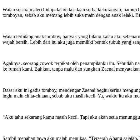
Walau secara materi hidup dalam keadaan serba kekurangan, namun b
tomboyan, sebab aku memang lebih suka main dengan anak lelaki. Bi
Walau terbilang anak tomboy, banyak yang bilang kalau aku sebenarn
wajah bersih. Lebih dari itu aku juga memiliki bentuk tubuh yang san
Agaknya, seorang cowok terpikat oleh penampilanku itu. Sebutlah n
ke rumah kami. Bahkan, tanpa malu dan sungkan Zaenal menyatakan
Dasar aku ini gadis tomboy, mendengar Zaenal begitu serius mengun
ingin main cinta-cintaan, sebab aku masih kecil. Ya, waktu itu aku
“Aku tahu sekarang kamu masih kecil. Tapi aku akan setia menungg
Sambil menahan tawa aku malah menukas, “Terserah Abang sajalah. Y