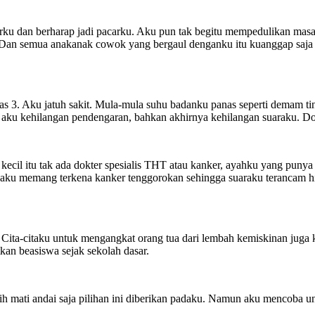
arku dan berharap jadi pacarku. Aku pun tak begitu mempedulikan masa
Dan semua anakanak cowok yang bergaul denganku itu kuanggap saja 
elas 3. Aku jatuh sakit. Mula-mula suhu badanku panas seperti demam t
ku kehilangan pendengaran, bahkan akhirnya kehilangan suaraku. Dok
kecil itu tak ada dokter spesialis THT atau kanker, ayahku yang puny
 aku memang terkena kanker tenggorokan sehingga suaraku terancam h
g. Cita-citaku untuk mengangkat orang tua dari lembah kemiskinan juga
kan beasiswa sejak sekolah dasar.
lih mati andai saja pilihan ini diberikan padaku. Namun aku mencoba u