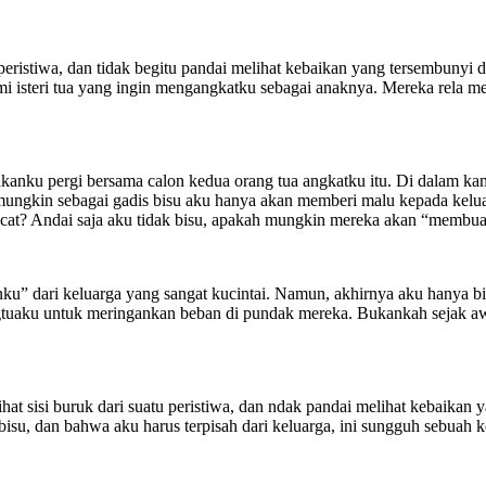
eristiwa, dan tidak begitu pandai melihat kebaikan yang tersembunyi d
uami isteri tua yang ingin mengangkatku sebagai anaknya. Mereka rela
lakanku pergi bersama calon kedua orang tua angkatku itu. Di dalam ka
 mungkin sebagai gadis bisu aku hanya akan memberi malu kepada kel
at? Andai saja aku tidak bisu, apakah mungkin mereka akan “membuan
 dari keluarga yang sangat kucintai. Namun, akhirnya aku hanya bisa 
angtuaku untuk meringankan beban di pundak mereka. Bukankah sejak 
at sisi buruk dari suatu peristiwa, dan ndak pandai melihat kebaikan 
isu, dan bahwa aku harus terpisah dari keluarga, ini sungguh sebuah k