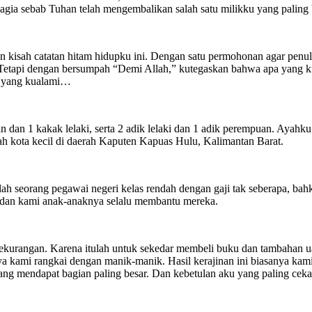
agia sebab Tuhan telah mengembalikan salah satu milikku yang paling b
kisah catatan hitam hidupku ini. Dengan satu permohonan agar penulis
Tetapi dengan bersumpah “Demi Allah,” kutegaskan bahwa apa yang kuce
p yang kualami…
n dan 1 kakak lelaki, serta 2 adik lelaki dan 1 adik perempuan. Ayahk
ah kota kecil di daerah Kaputen Kapuas Hulu, Kalimantan Barat.
ah seorang pegawai negeri kelas rendah dengan gaji tak seberapa, ba
, dan kami anak-anaknya selalu membantu mereka.
 kekurangan. Karena itulah untuk sekedar membeli buku dan tambahan u
 kami rangkai dengan manik-manik. Hasil kerajinan ini biasanya kami 
 yang mendapat bagian paling besar. Dan kebetulan aku yang paling cek