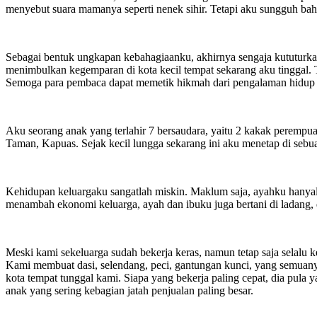
menyebut suara mamanya seperti nenek sihir. Tetapi aku sungguh bah
Sebagai bentuk ungkapan kebahagiaanku, akhirnya sengaja kututurkan 
menimbulkan kegemparan di kota kecil tempat sekarang aku tinggal. 
Semoga para pembaca dapat memetik hikmah dari pengalaman hidu
Aku seorang anak yang terlahir 7 bersaudara, yaitu 2 kakak perempua
Taman, Kapuas. Sejak kecil lungga sekarang ini aku menetap di sebu
Kehidupan keluargaku sangatlah miskin. Maklum saja, ayahku hanyal
menambah ekonomi keluarga, ayah dan ibuku juga bertani di ladang
Meski kami sekeluarga sudah bekerja keras, namun tetap saja selalu
Kami membuat dasi, selendang, peci, gantungan kunci, yang semuanya
kota tempat tunggal kami. Siapa yang bekerja paling cepat, dia pula
anak yang sering kebagian jatah penjualan paling besar.