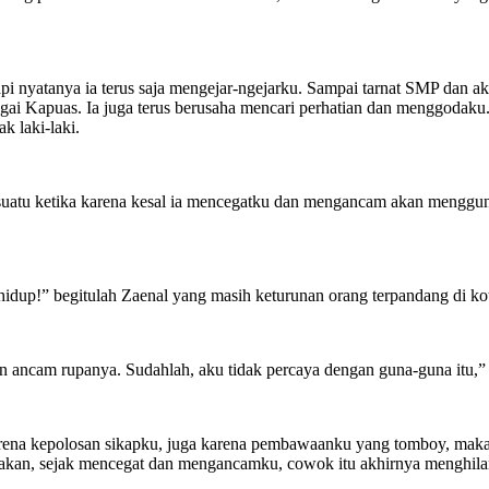
i nyatanya ia terus saja mengejar-ngejarku. Sampai tarnat SMP dan 
ai Kapuas. Ia juga terus berusaha mencari perhatian dan menggodaku.
k laki-laki.
 suatu ketika karena kesal ia mencegatku dan mengancam akan mengguna
idup!” begitulah Zaenal yang masih keturunan orang terpandang di ko
 ancam rupanya. Sudahlah, aku tidak percaya dengan guna-guna itu,”
rena kepolosan sikapku, juga karena pembawaanku yang tomboy, maka 
akan, sejak mencegat dan mengancamku, cowok itu akhirnya menghilan