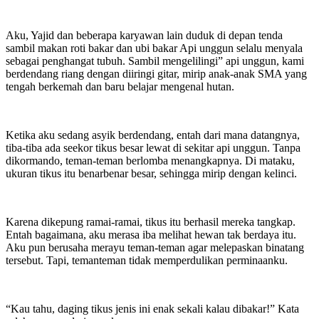
Aku, Yajid dan beberapa karyawan lain duduk di depan tenda
sambil makan roti bakar dan ubi bakar Api unggun selalu menyala
sebagai penghangat tubuh. Sambil mengelilingi” api unggun, kami
berdendang riang dengan diiringi gitar, mirip anak-anak SMA yang
tengah berkemah dan baru belajar mengenal hutan.
Ketika aku sedang asyik berdendang, entah dari mana datangnya,
tiba-tiba ada seekor tikus besar lewat di sekitar api unggun. Tanpa
dikormando, teman-teman berlomba menangkapnya. Di mataku,
ukuran tikus itu benarbenar besar, sehingga mirip dengan kelinci.
Karena dikepung ramai-ramai, tikus itu berhasil mereka tangkap.
Entah bagaimana, aku merasa iba melihat hewan tak berdaya itu.
Aku pun berusaha merayu teman-teman agar melepaskan binatang
tersebut. Tapi, temanteman tidak memperdulikan perminaanku.
“Kau tahu, daging tikus jenis ini enak sekali kalau dibakar!” Kata