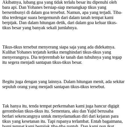
Akibatnya, lubang goa yang tidak terlalu besar itu dipenuhi oleh
bara api. Dan Yohanes bersiap-siap menangkap tikus yang
bersembunyi di dalam goa tersebut. Namun, apa yang terjadi. Tiba-
tiba terdengar suara bergemuruh dari dalam tanah tempat kami
berpijak. Dan dalam hitungan detik, dari dalam goa keluar tikus-
tikus besar yang banyak sekali jumlahnya.
Tikus-tikus tersebut menyerang siapa saja yang ada didekatnya.
Kulihat Yohanes terjatuh ketika menghindari tikus-tikus yang
menyerangnya. Dia terjerembab ke tanah dan tubuhnya yang tegap
itu segera menjadi santapan tikus-tikus besar.
Begitu juga dengan yang lainnya. Dalam hitungan menit, ada sekitar
sepuluh orang yang menjadi santapan tikus-tikus tersebut.
Tak hanya itu, tenda tempat perkemahan kami juga hancur digigit
gerombolan tikus-tikus itu. Sementara, aku dan Yajid berusaha
berlari sekencangnya untuk menyelamatkan diri dari kejaran para
tikus yang kesetanan itu. Tapi rupanya terlambat. Entah bagaimana,
bumi tempat kami berpijak tiba-tiba runtuh. Dan kami pun ikut