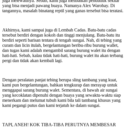
juga melewatinya. Sebab, kami juga melibatkan penduduk sekitar
yang bisa menjadi pawang buaya. Namanya Alex Warobay. Di
tangannya, masalah binatang reptil yang ganas tersebut bisa teratasi.
Akhirnya, kami sampai juga di Lembah Cadas. Batu-batu cadas
tersebut berdiri dengan kokoh dan tinggi menjulang. Batu-batu itu
berdiri seperti barisan tentara di tengah sungai. Nah, di tebing yang
curam dan licin itulah, bergelantungan beribu-ribu burung wallet,
dan tugas kami adalah mengambil sarang burung walet itu dengan
hati-hati. Sebab, kalau tidak hati-hati, burung walet itu akan terbang
pergi dan tidak akan kembali lagi.
Dengan peralatan panjat tebing berupa sling tambang yang kuat,
kami pun bergelantungan, bahkan tengkurap dan merayap untuk
menggapai sarang burung walet. Sementara, di bawah air sungai
yang kecoklatan dipenuhi dengan buaya yang sewaktu-waktu siap
menerkam dan melumat tubuh kami bila tali tambang khusus yang
kami pegangi putus dan kami terjatuh ke dalam sungai.
TAPI, ANEH! KOK TIBA-TIBA PERUTNYA MEMBESAR