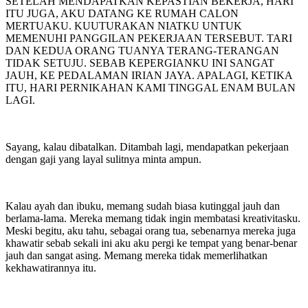
SETELAH MENDAPATKAN KEPASTIAN BEKERJA, HARI
ITU JUGA, AKU DATANG KE RUMAH CALON
MERTUAKU. KUUTURAKAN NIATKU UNTUK
MEMENUHI PANGGILAN PEKERJAAN TERSEBUT. TARI
DAN KEDUA ORANG TUANYA TERANG-TERANGAN
TIDAK SETUJU. SEBAB KEPERGIANKU INI SANGAT
JAUH, KE PEDALAMAN IRIAN JAYA. APALAGI, KETIKA
ITU, HARI PERNIKAHAN KAMI TINGGAL ENAM BULAN
LAGI.
Sayang, kalau dibatalkan. Ditambah lagi, mendapatkan pekerjaan
dengan gaji yang layal sulitnya minta ampun.
Kalau ayah dan ibuku, memang sudah biasa kutinggal jauh dan
berlama-lama. Mereka memang tidak ingin membatasi kreativitasku.
Meski begitu, aku tahu, sebagai orang tua, sebenarnya mereka juga
khawatir sebab sekali ini aku aku pergi ke tempat yang benar-benar
jauh dan sangat asing. Memang mereka tidak memerlihatkan
kekhawatirannya itu.