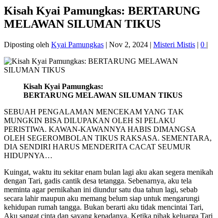
Kisah Kyai Pamungkas: BERTARUNG
MELAWAN SILUMAN TIKUS
Diposting oleh
Kyai Pamungkas
|
Nov 2, 2024
|
Misteri Mistis
|
0
|
Kisah Kyai Pamungkas:
BERTARUNG MELAWAN SILUMAN TIKUS
SEBUAH PENGALAMAN MENCEKAM YANG TAK
MUNGKIN BISA DILUPAKAN OLEH SI PELAKU
PERISTIWA. KAWAN-KAWANNYA HABIS DIMANGSA
OLEH SEGEROMBOLAN TIKUS RAKSASA. SEMENTARA,
DIA SENDIRI HARUS MENDERITA CACAT SEUMUR
HIDUPNYA…
Kuingat, waktu itu sekitar enam bulan lagi aku akan segera menikah
dengan Tari, gadis cantik desa tetangga. Sebenarnya, aku tela
meminta agar pernikahan ini diundur satu dua tahun lagi, sebab
secara lahir maupun aku memang belum siap untuk mengarungi
kehidupan rumah tangga. Bukan berarti aku tidak mencintai Tari,
Aku sangat cinta dan sayang kepadanya. Ketika pihak keluarga Tari