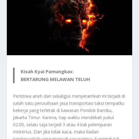
Kisah Kyai Pamungkas:
BERTARUNG MELAWAN TELUH
Peristiwa aneh dan sekaligus menyeramkan ini terjadi di
salah satu perusahaan jasa transportasi taksi tempatku
bekerja yang terletak di kawasan Pondok Bambu,
Jakarta Timur. Karena, tiap waktu mendekati pukul
02.00, selalu saja terjadi 3 atau 4 kali pelemparan
misterius. Dan jika tidak kaca, maka badan
kendaraanlah yang menjadi sasarannya. Sungguh tak