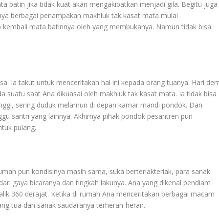
ta batin jika tidak kuat akan mengakibatkan menjadi gila. Begitu juga
innya berbagai penampakan makhluk tak kasat mata mulai
 kembali mata batinnya oleh yang membukanya. Namun tidak bisa
sa. Ia takut untuk menceritakan hal ini kepada orang tuanya. Hari dem
a suatu saat Ana dikuasai oleh makhluk tak kasat mata. Ia tidak bisa
tinggi, sering duduk melamun di depan kamar mandi pondok. Dan
gu santri yang lainnya. Akhirnya pihak pondok pesantren pun
tuk pulang.
rumah pun kondisinya masih sama, suka berteriakteriak, para sanak
dari gaya bicaranya dan tingkah lakunya. Ana yang dikenal pendiam
erbalik 360 derajat. Ketika di rumah Ana menceritakan berbagai macam
ng tua dan sanak saudaranya terheran-heran.