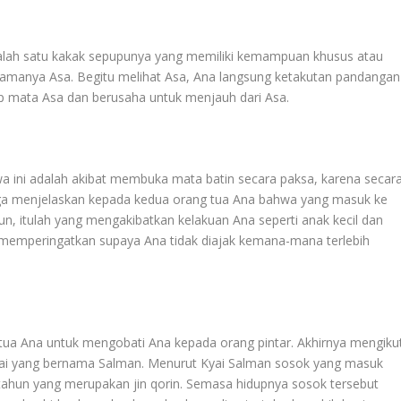
salah satu kakak sepupunya yang memiliki kemampuan khusus atau
namanya Asa. Begitu melihat Asa, Ana langsung ketakutan pandangan
p mata Asa dan berusaha untuk menjauh dari Asa.
 ini adalah akibat membuka mata batin secara paksa, karena secar
juga menjelaskan kepada kedua orang tua Ana bahwa yang masuk ke
un, itulah yang mengakibatkan kelakuan Ana seperti anak kecil dan
mperingatkan supaya Ana tidak diajak kemana-mana terlebih
ua Ana untuk mengobati Ana kepada orang pintar. Akhirnya mengikut
kyai yang bernama Salman. Menurut Kyai Salman sosok yang masuk
tahun yang merupakan jin qorin. Semasa hidupnya sosok tersebut