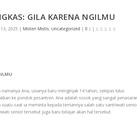
NGKAS: GILA KARENA NGILMU
 13, 2025
|
Misteri Mistis
,
Uncategorized
|
0
|
GILMU
ja namanya Ana, usianya baru menginjak 14 tahun, selepas lulus
ukkan ke pondok pesantren. Ana adalah sosok yang sangat penasara
a suatu saat ia meminta kepada temannya salah satu santriwati senio
ti senior tersebut juga baru belajar akan hal tersebut.