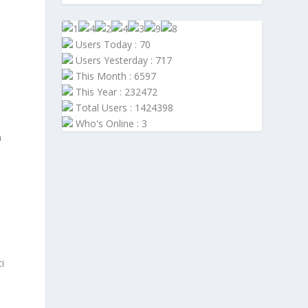
Users Today : 70
Users Yesterday : 717
This Month : 6597
This Year : 232472
Total Users : 1424398
Who's Online : 3
a
i