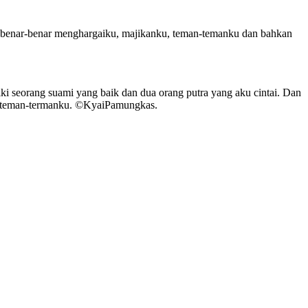
ka benar-benar menghargaiku, majikanku, teman-temanku dan bahkan
i seorang suami yang baik dan dua orang putra yang aku cintai. Dan
n teman-termanku. ©️KyaiPamungkas.