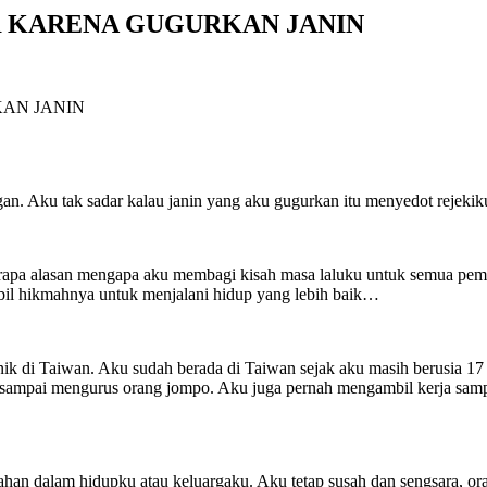
CUR KARENA GUGURKAN JANIN
n. Aku tak sadar kalau janin yang aku gugurkan itu menyedot rejek
rapa alasan mengapa aku membagi kisah masa laluku untuk semua pembac
mbil hikmahnya untuk menjalani hidup yang lebih baik…
ronik di Taiwan. Aku sudah berada di Taiwan sejak aku masih berusia 17
sampai mengurus orang jompo. Aku juga pernah mengambil kerja sampi
ahan dalam hidupku atau keluargaku. Aku tetap susah dan sengsara, or