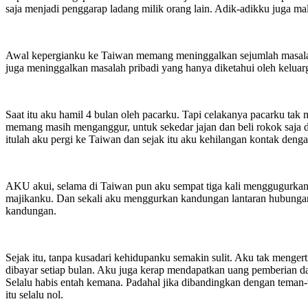
saja menjadi penggarap ladang milik orang lain. Adik-adikku juga m
Awal kepergianku ke Taiwan memang meninggalkan sejumlah masalah.
juga meninggalkan masalah pribadi yang hanya diketahui oleh keluar
Saat itu aku hamil 4 bulan oleh pacarku. Tapi celakanya pacarku ta
memang masih menganggur, untuk sekedar jajan dan beli rokok saja
itulah aku pergi ke Taiwan dan sejak itu aku kehilangan kontak deng
AKU akui, selama di Taiwan pun aku sempat tiga kali menggugurkan
majikanku. Dan sekali aku menggurkan kandungan lantaran hubungan 
kandungan.
Sejak itu, tanpa kusadari kehidupanku semakin sulit. Aku tak mengerti
dibayar setiap bulan. Aku juga kerap mendapatkan uang pemberian dar
Selalu habis entah kemana. Padahal jika dibandingkan dengan teman-
itu selalu nol.