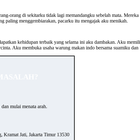
Orang-orang di sekitarku tidak lagi memandangku sebelah mata. Mere
ang paling menggembiarakan, pacarku itu mengajak aku menikah.
apatkan kehidupan terbaik yang selama ini aku dambakan. Aku memilik
tercinta. Aku membuka usaha warung makan indo bersama suamiku da
MASALAH?
… dan mulai menata arah.
 Kramat Jati, Jakarta Timur 13530