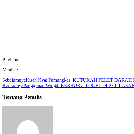
Bagikan:
Menilai:
Sebelumnya
Kisah Kyai Pamungkas: KUTUKAN PELET DARA
Berikutnya
Panggonan Wingit: BERBURU TOGEL DI PETILASA
Tentang Penulis