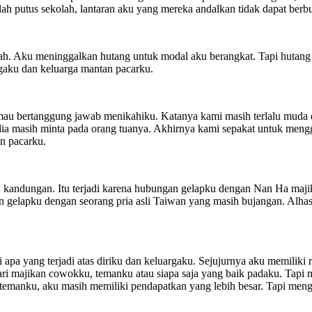
alah putus sekolah, lantaran aku yang mereka andalkan tidak dapat be
 Aku meninggalkan hutang untuk modal aku berangkat. Tapi hutang it
gaku dan keluarga mantan pacarku.
k mau bertanggung jawab menikahiku. Katanya kami masih terlalu muda 
 dia masih minta pada orang tuanya. Akhirnya kami sepakat untuk m
an pacarku.
 kandungan. Itu terjadi karena hubungan gelapku dengan Nan Ha maj
gelapku dengan seorang pria asli Taiwan yang masih bujangan. Alhasi
 apa yang terjadi atas diriku dan keluargaku. Sejujurnya aku memiliki 
i majikan cowokku, temanku atau siapa saja yang baik padaku. Tapi men
temanku, aku masih memiliki pendapatkan yang lebih besar. Tapi menga