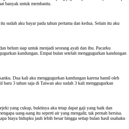
rbuat banyak untuk membantu.
u sudah aku bayar pada tahun pertama dan kedua. Selain itu aku
dan belum siap untuk menjadi seorang ayah dan ibu. Pacarku
enggugurkan kandungan. Empat bulan setelah menggugurkan kandungan
ikanku. Dua kali aku menggugurkan kandungan karena hamil oleh
l baru 3 tahun saja di Taiwan aku sudah 3 kali menggugurkan
rejeki yang cukup, buktinya aku tetap dapat gaji yang baik dan
gapa uang-uang itu seperti air yang mengalir, tak pernah bersisa.
pa biaya hidupku jauh lebih besar hingga setiap bulan hasil usahaku