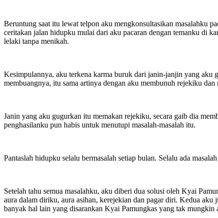
Beruntung saat itu lewat telpon aku mengkonsultasikan masalahku p
ceritakan jalan hidupku mulai dari aku pacaran dengan temanku d
lelaki tanpa menikah.
Kesimpulannya, aku terkena karma buruk dari janin-janjin yang aku
membuangnya, itu sama artinya dengan aku membunuh rejekiku dan me
Janin yang aku gugurkan itu memakan rejekiku, secara gaib dia mem
penghasilanku pun habis untuk menutupi masalah-masalah itu.
Pantaslah hidupku selalu bermasalah setiap bulan. Selalu ada masala
Setelah tahu semua masalahku, aku diberi dua solusi oleh Kyai Pam
aura dalam diriku, aura asihan, kerejekian dan pagar diri. Kedua aku
banyak hal lain yang disarankan Kyai Pamungkas yang tak mungkin ak