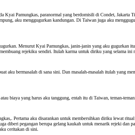
ada Kyai Pamungkas, paranormal yang berdomisili di Condet, Jakarta 
i kampung, aku menggugurkan kandungan. Di Taiwan juga aku menggug
 gugurkan. Menurut Kyai Pamungkas, janin-janin yang aku gugurkan it
mbuang rejekiku sendiri. Itulah karma untuk diriku yang selama ini
buat aku bermasalah di sana sini. Dan masalah-masalah itulah yang m
h atau biaya yang harus aku tanggung, entah itu di Taiwan, teman-tema
ungkas,. Pertama aku disarankan untuk membersihkan diriku lewat ri
 juga diberi pegangan berupa gelang kaukah untuk menarik rejeki dan p
u ceritakan di sini.