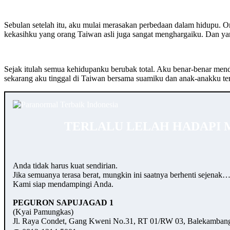
Sebulan setelah itu, aku mulai merasakan perbedaan dalam hidupu. 
kekasihku yang orang Taiwan asli juga sangat menghargaiku. Dan y
Sejak itulah semua kehidupanku berubak total. Aku benar-benar mend
sekarang aku tinggal di Taiwan bersama suamiku dan anak-anakku 
TERLALU LELAH HADAPI 
Anda tidak harus kuat sendirian.
Jika semuanya terasa berat, mungkin ini saatnya berhenti sejenak
Kami siap mendampingi Anda.
PEGURON SAPUJAGAD 1
(Kyai Pamungkas)
Jl. Raya Condet, Gang Kweni No.31, RT 01/RW 03, Balekambang,