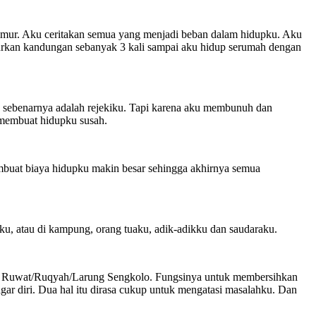
Timur. Aku ceritakan semua yang menjadi beban dalam hidupku. Aku
urkan kandungan sebanyak 3 kali sampai aku hidup serumah dengan
u sebenarnya adalah rejekiku. Tapi karena aku membunuh dan
 membuat hidupku susah.
embuat biaya hidupku makin besar sehingga akhirnya semua
nku, atau di kampung, orang tuaku, adik-adikku dan saudaraku.
tual Ruwat/Ruqyah/Larung Sengkolo. Fungsinya untuk membersihkan
agar diri. Dua hal itu dirasa cukup untuk mengatasi masalahku. Dan