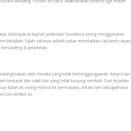
ecara berulang. Prosesi ini harus dilaksanakan selama tiga malam
akat setempat di daerah pedesaan Sumatera sering menggunakan
mi kebaikan. Salah satunya adalah untuk merekatkan tali kasih sayan
 bersanding di pelaminan.
i disalahgunakan oleh mereka yang tidak bertanggungjawab. Antara lain
am berkarat dan sakit hati yang tidak kunjung sembuh. Dari kejadian
uja Bulan ini sering muncul ke permukaan, antara lain sebagaimana
.com berikut ini.