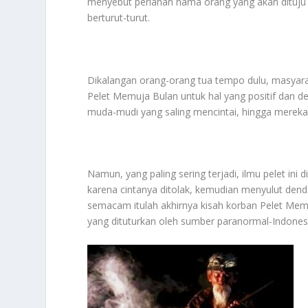
menyebut perlahan nama orang yang akan dituju s
berturut-turut.
Dikalangan orang-orang tua tempo dulu, masyar
Pelet Memuja Bulan untuk hal yang positif dan de
muda-mudi yang saling mencintai, hingga mereka
Namun, yang paling sering terjadi, ilmu pelet in
karena cintanya ditolak, kemudian menyulut dend
semacam itulah akhirnya kisah korban Pelet Mem
yang dituturkan oleh sumber paranormal-Indonesia