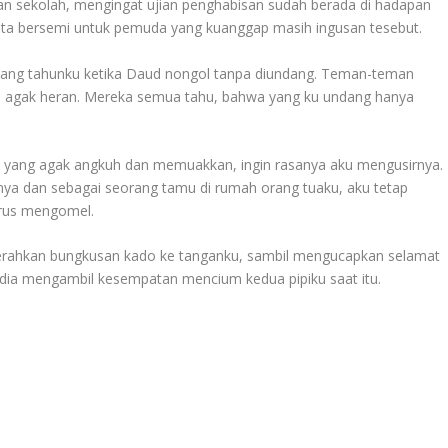
an sekolah, mengingat ujian penghabisan sudah berada di hadapan
 cinta bersemi untuk pemuda yang kuanggap masih ingusan tesebut.
lang tahunku ketika Daud nongol tanpa diundang. Teman-teman
in, agak heran. Mereka semua tahu, bahwa yang ku undang hanya
 yang agak angkuh dan memuakkan, ingin rasanya aku mengusirnya.
ya dan sebagai seorang tamu di rumah orang tuaku, aku tetap
erus mengomel.
erahkan bungkusan kado ke tanganku, sambil mengucapkan selamat
ka dia mengambil kesempatan mencium kedua pipiku saat itu.