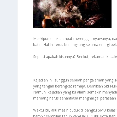
Meskipun tidak sempat merenggut nyawanya, na
batin. Hal ini terus berlangsung selama energi 
Seperti apakah kisahnya? Berikut, rekaman kesak
Kejadian ini, sungguh sebuah pengalaman yang 
yang tengah berangkat remaja. Demikian Siti Nur
Namun, kejadian yang ku alami semakin menyadar
memang harus senantiasa menghargai perasaan o
Waktu itu, aku masih duduk di bangku SMU kelas ti
hampir sembilan tahun yang lalu. Di ibu kota Ka