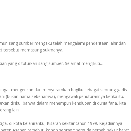
mun sang sumber mengaku telah mengalami penderitaan lahir dan
pelet tersebut memasung sukmanya.
sian yang dituturkan sang sumber. Selamat mengikuti…
sangat mengerikan dan menyeramkan bagiku sebagai seorang gadis
ani (bukan nama sebenarnya), mengawali penuturannya ketika itu.
kan diriku, bahwa dalam menempuh kehidupan di dunia fana, kita
rang lain.
ga, di kota kelahiranku, Kisaran sekitar tahun 1999. Kejadiannya
bupaten Asahan tersebut, konon seorang pemuda pernah naksir berat