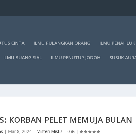
UTUS CINTA
ILMU PULANGKAN ORANG
ILMU PENAHLUK
ILMU BUANG SIAL
ILMU PENUTUP JODOH
SUSUK AUR
S: KORBAN PELET MEMUJA BULAN
as
|
Mar 8, 2024
|
Misteri Mistis
|
0
|