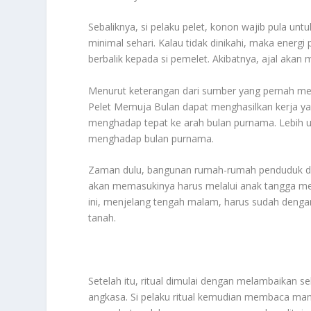
Sebaliknya, si pelaku pelet, konon wajib pula u
minimal sehari. Kalau tidak dinikahi, maka energ
berbalik kepada si pemelet. Akibatnya, ajal akan
Menurut keterangan dari sumber yang pernah meng
Pelet Memuja Bulan dapat menghasilkan kerja yang
menghadap tepat ke arah bulan purnama. Lebih ut
menghadap bulan purnama.
Zaman dulu, bangunan rumah-rumah penduduk di 
akan memasukinya harus melalui anak tangga men
ini, menjelang tengah malam, harus sudah dengan p
tanah.
Setelah itu, ritual dimulai dengan melambaikan 
angkasa. Si pelaku ritual kemudian membaca man