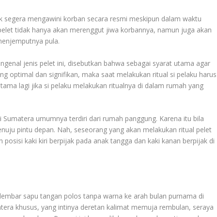
ntuk segera mengawini korban secara resmi meskipun dalam waktu
i pelet tidak hanya akan merenggut jiwa korbannya, namun juga akan
 menjemputnya pula.
enal jenis pelet ini, disebutkan bahwa sebagai syarat utama agar
 optimal dan signifikan, maka saat melakukan ritual si pelaku harus
ama lagi jika si pelaku melakukan ritualnya di dalam rumah yang
Sumatera umumnya terdiri dari rumah panggung. Karena itu bila
uju pintu depan. Nah, seseorang yang akan melakukan ritual pelet
osisi kaki kiri berpijak pada anak tangga dan kaki kanan berpijak di
selembar sapu tangan polos tanpa warna ke arah bulan purnama di
tera khusus, yang intinya deretan kalimat memuja rembulan, seraya