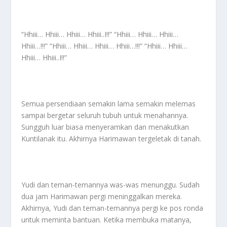
“Hhiii… Hhiii… Hhiii… Hhiii..I!!” “Hhiii… Hhiii… Hhiii…
Hhiii…!!!” “Hhiii… Hhiii… Hhiii… Hhiii…!!!” “Hhiii… Hhiii…
Hhiii… Hhiii..I!!”
Semua persendiaan semakin lama semakin melemas
sampai bergetar seluruh tubuh untuk menahannya.
Sungguh luar biasa menyeramkan dan menakutkan
Kuntilanak itu. Akhirnya Harimawan tergeletak di tanah.
Yudi dan teman-temannya was-was menunggu. Sudah
dua jam Harimawan pergi meninggalkan mereka.
Akhirnya, Yudi dan teman-temannya pergi ke pos ronda
untuk meminta bantuan. Ketika membuka matanya,