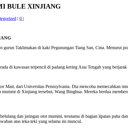
MI BULE XINJIANG
tegorized
|
0
|
JIANG
 gurun Taklimakan di kaki Pegunungan Tiang San, Cina. Menurut prakir
rada di kawasan terpencil di padang kering Asia Tengah yang berjarak
or Mair, dari Universitas Pennsylvania. Dia mencoba memecahkan mist
ummi di Xinjiang tersebut, Wang Binghua. Mereka berdua membentuk 
lulang dan jaringan otot mummi, terutama di bagian lipatan paha dan
waban atas teka-teki yang selama ini muncul.