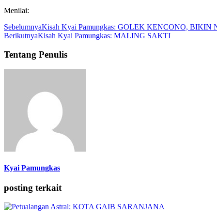
Menilai:
Sebelumnya
Kisah Kyai Pamungkas: GOLEK KENCONO, BIKI
Berikutnya
Kisah Kyai Pamungkas: MALING SAKTI
Tentang Penulis
Kyai Pamungkas
posting terkait