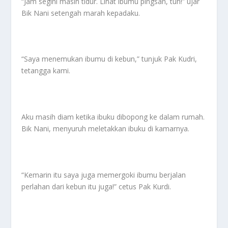
“Jam segini masih tidur. Lihat ibumu pingsan, tuh!” ujar
Bik Nani setengah marah kepadaku.
“Saya menemukan ibumu di kebun,” tunjuk Pak Kudri,
tetangga kami.
Aku masih diam ketika ibuku dibopong ke dalam rumah.
Bik Nani, menyuruh meletakkan ibuku di kamarnya.
“Kemarin itu saya juga memergoki ibumu berjalan
perlahan dari kebun itu juga!” cetus Pak Kurdi.