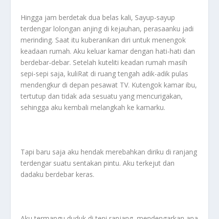
Hingga jam berdetak dua belas kali, Sayup-sayup
terdengar lolongan anjing di kejauhan, perasaanku jadi
merinding. Saat itu kuberanikan diri untuk menengok
keadaan rumah. Aku keluar kamar dengan hati-hati dan
berdebar-debar. Setelah kuteliti keadan rumah masih
sepi-sepi saja, kuliRat di ruang tengah adik-adik pulas
mendengkur di depan pesawat TV. Kutengok kamar ibu,
tertutup dan tidak ada sesuatu yang mencurigakan,
sehingga aku kembali melangkah ke kamarku.
Tapi baru saja aku hendak merebahkan diriku di ranjang
terdengar suatu sentakan pintu. Aku terkejut dan
dadaku berdebar keras.
Aku termangu duduk di tepi ranjang, mendengarkan apa