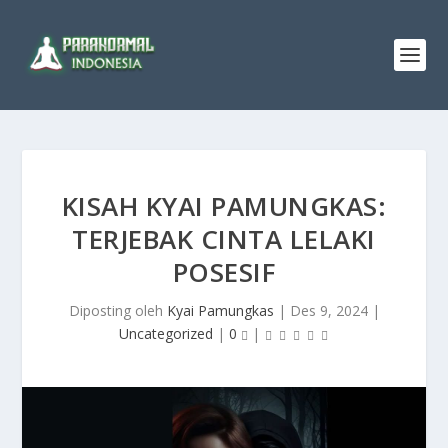
KISAH KYAI PAMUNGKAS:
TERJEBAK CINTA LELAKI
POSESIF
Diposting oleh
Kyai Pamungkas
|
Des 9, 2024
|
Uncategorized
|
0
|