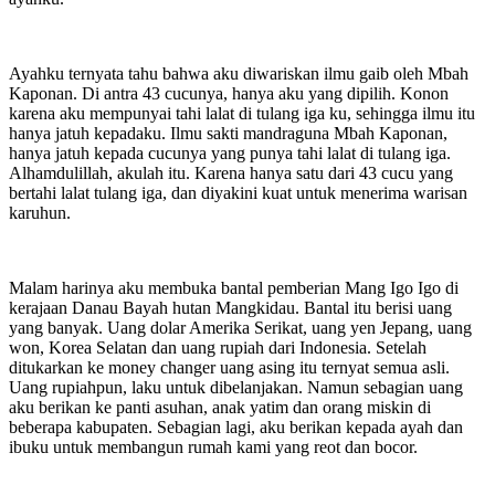
Ayahku ternyata tahu bahwa aku diwariskan ilmu gaib oleh Mbah
Kaponan. Di antra 43 cucunya, hanya aku yang dipilih. Konon
karena aku mempunyai tahi lalat di tulang iga ku, sehingga ilmu itu
hanya jatuh kepadaku. Ilmu sakti mandraguna Mbah Kaponan,
hanya jatuh kepada cucunya yang punya tahi lalat di tulang iga.
Alhamdulillah, akulah itu. Karena hanya satu dari 43 cucu yang
bertahi lalat tulang iga, dan diyakini kuat untuk menerima warisan
karuhun.
Malam harinya aku membuka bantal pemberian Mang Igo Igo di
kerajaan Danau Bayah hutan Mangkidau. Bantal itu berisi uang
yang banyak. Uang dolar Amerika Serikat, uang yen Jepang, uang
won, Korea Selatan dan uang rupiah dari Indonesia. Setelah
ditukarkan ke money changer uang asing itu ternyat semua asli.
Uang rupiahpun, laku untuk dibelanjakan. Namun sebagian uang
aku berikan ke panti asuhan, anak yatim dan orang miskin di
beberapa kabupaten. Sebagian lagi, aku berikan kepada ayah dan
ibuku untuk membangun rumah kami yang reot dan bocor.