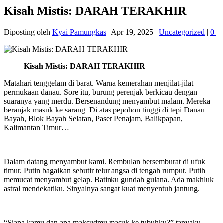
Kisah Mistis: DARAH TERAKHIR
Diposting oleh
Kyai Pamungkas
|
Apr 19, 2025
|
Uncategorized
|
0
|
Kisah Mistis: DARAH TERAKHIR
Matahari tenggelam di barat. Warna kemerahan menjilat-jilat
permukaan danau. Sore itu, burung perenjak berkicau dengan
suaranya yang merdu. Bersenandung menyambut malam. Mereka
beranjak masuk ke sarang. Di atas pepohon tinggi di tepi Danau
Bayah, Blok Bayah Selatan, Paser Penajam, Balikpapan,
Kalimantan Timur…
Dalam datang menyambut kami. Rembulan bersemburat di ufuk
timur. Putin bagaikan sebutir telur angsa di tengah rumput. Putih
memucat menyambut gelap. Batinku gundah gulana. Ada makhluk
astral mendekatiku. Sinyalnya sangat kuat menyentuh jantung.
“Siapa kamu dan apa maksudmu masuk ke tubuhku?” tanyaku,