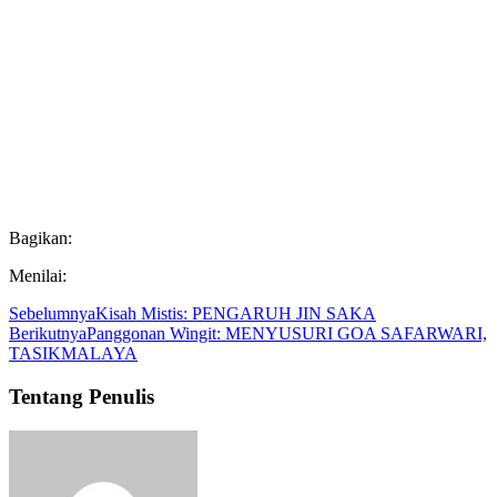
Bagikan:
Menilai:
Sebelumnya
Kisah Mistis: PENGARUH JIN SAKA
Berikutnya
Panggonan Wingit: MENYUSURI GOA SAFARWARI,
TASIKMALAYA
Tentang Penulis