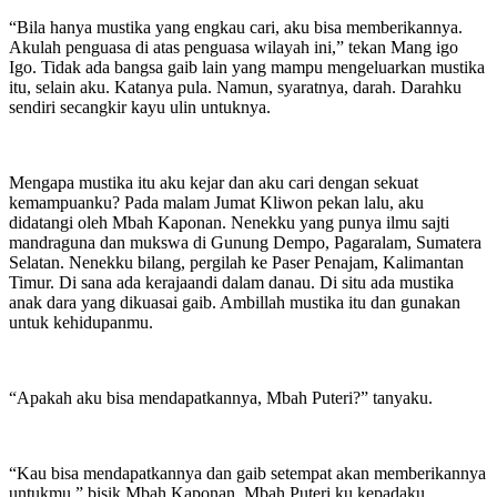
“Bila hanya mustika yang engkau cari, aku bisa memberikannya.
Akulah penguasa di atas penguasa wilayah ini,” tekan Mang igo
Igo. Tidak ada bangsa gaib lain yang mampu mengeluarkan mustika
itu, selain aku. Katanya pula. Namun, syaratnya, darah. Darahku
sendiri secangkir kayu ulin untuknya.
Mengapa mustika itu aku kejar dan aku cari dengan sekuat
kemampuanku? Pada malam Jumat Kliwon pekan lalu, aku
didatangi oleh Mbah Kaponan. Nenekku yang punya ilmu sajti
mandraguna dan mukswa di Gunung Dempo, Pagaralam, Sumatera
Selatan. Nenekku bilang, pergilah ke Paser Penajam, Kalimantan
Timur. Di sana ada kerajaandi dalam danau. Di situ ada mustika
anak dara yang dikuasai gaib. Ambillah mustika itu dan gunakan
untuk kehidupanmu.
“Apakah aku bisa mendapatkannya, Mbah Puteri?” tanyaku.
“Kau bisa mendapatkannya dan gaib setempat akan memberikannya
untukmu,” bisik Mbah Kaponan, Mbah Puteri ku kepadaku.