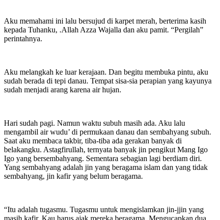
Aku memahami ini lalu bersujud di karpet merah, berterima kasih
kepada Tuhanku, .Allah Azza Wajalla dan aku pamit. “Pergilah”
perintahnya.
Aku melangkah ke luar kerajaan. Dan begitu membuka pintu, aku
sudah berada di tepi danau. Tempat sisa-sia perapian yang kayunya
sudah menjadi arang karena air hujan.
Hari sudah pagi. Namun waktu subuh masih ada. Aku lalu
mengambil air wudu’ di permukaan danau dan sembahyang subuh.
Saat aku membaca takbir, tiba-tiba ada gerakan banyak di
belakangku. Astagfirullah, ternyata banyak jin pengikut Mang Igo
Igo yang bersembahyang. Sementara sebagian lagi berdiam diri.
Yang sembahyang adalah jin yang beragama islam dan yang tidak
sembahyang, jin kafir yang belum beragama.
“Itu adalah tugasmu. Tugasmu untuk mengislamkan jin-jjin yang
masih kafir. Kau harus ajak mereka beragama. Mengucapkan dua