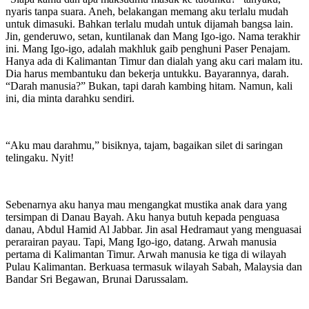
nyaris tanpa suara. Aneh, belakangan memang aku terlalu mudah
untuk dimasuki. Bahkan terlalu mudah untuk dijamah bangsa lain.
Jin, genderuwo, setan, kuntilanak dan Mang Igo-igo. Nama terakhir
ini. Mang Igo-igo, adalah makhluk gaib penghuni Paser Penajam.
Hanya ada di Kalimantan Timur dan dialah yang aku cari malam itu.
Dia harus membantuku dan bekerja untukku. Bayarannya, darah.
“Darah manusia?” Bukan, tapi darah kambing hitam. Namun, kali
ini, dia minta darahku sendiri.
“Aku mau darahmu,” bisiknya, tajam, bagaikan silet di saringan
telingaku. Nyit!
Sebenarnya aku hanya mau mengangkat mustika anak dara yang
tersimpan di Danau Bayah. Aku hanya butuh kepada penguasa
danau, Abdul Hamid Al Jabbar. Jin asal Hedramaut yang menguasai
perarairan payau. Tapi, Mang Igo-igo, datang. Arwah manusia
pertama di Kalimantan Timur. Arwah manusia ke tiga di wilayah
Pulau Kalimantan. Berkuasa termasuk wilayah Sabah, Malaysia dan
Bandar Sri Begawan, Brunai Darussalam.