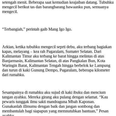
setengah menit. Beberapa saat kemudian keajaiban datang. Tubuhku
mengecil berikut tas dan barangbarang bawaanku pun, semuanya
mengecil.
“Terbangiah,” perintah gaib Mang Igo Igo.
Arkian, ketika tubuhku mengecil seprti debu, aku terbang bagiakan
kapas, melayang – kea rah Pagaralam, Sumater Selatan. Dari
Kalimantan Timur aku terbang ke barat hingga melintas di atas
Banjarmasin, Kalimantan Selatan, di atas Pangkalan Bun, Kota
Waringin Barat, Kalimantan Tengah hingga berbelok ke Lampung
dan turun di kaki Gunung Dempo, Pagaralam, beberapa kilometer
dari rumahku.
Sesampainya di rumahku aku sujud di kaki ibuku dan mencium
tangan ayahku. Mereka girang aku pulang dengan selamat. “Kau
pewaris tunggak ilmu sakti mandraguna Mbah Kaponan.
Gunakanlah ilImumu dengan baik dan jangan sombong dan
membantulah bagi siapapun yang memnutuhkan bantuan,” Pesan
ayahku.