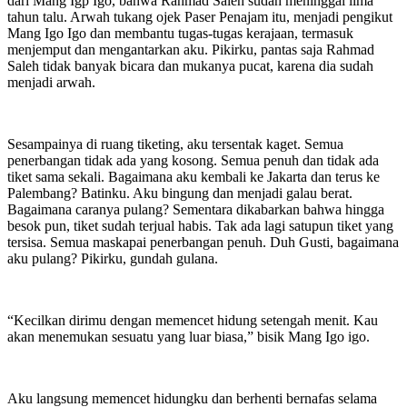
dari Mang Igp Igo, bahwa Rahmad Saleh sudah meninggal lima
tahun talu. Arwah tukang ojek Paser Penajam itu, menjadi pengikut
Mang Igo Igo dan membantu tugas-tugas kerajaan, termasuk
menjemput dan mengantarkan aku. Pikirku, pantas saja Rahmad
Saleh tidak banyak bicara dan mukanya pucat, karena dia sudah
menjadi arwah.
Sesampainya di ruang tiketing, aku tersentak kaget. Semua
penerbangan tidak ada yang kosong. Semua penuh dan tidak ada
tiket sama sekali. Bagaimana aku kembali ke Jakarta dan terus ke
Palembang? Batinku. Aku bingung dan menjadi galau berat.
Bagaimana caranya pulang? Sementara dikabarkan bahwa hingga
besok pun, tiket sudah terjual habis. Tak ada lagi satupun tiket yang
tersisa. Semua maskapai penerbangan penuh. Duh Gusti, bagaimana
aku pulang? Pikirku, gundah gulana.
“Kecilkan dirimu dengan memencet hidung setengah menit. Kau
akan menemukan sesuatu yang luar biasa,” bisik Mang Igo igo.
Aku langsung memencet hidungku dan berhenti bernafas selama