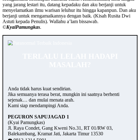
yang jarang lestari itu, datang kepadaku dan aku berjanji untuk
menyelamatkan ilmu warisan leluhur itu hingga kapanpun. Dan aku
berjanji untuk mengamaikannya dengan baik. (Kisah Rusita Dwi
Astuti kepada Penulis). Wallahu a’lam bissawab.
©️
KyaiPamungkas
.
TERLALU LELAH HADAPI
MASALAH?
Anda tidak harus kuat sendirian.
Jika semuanya terasa berat, mungkin ini saatnya berhenti
sejenak… dan mulai menata arah.
Kami siap mendampingi Anda.
PEGURON SAPUJAGAD 1
(Kyai Pamungkas)
Jl. Raya Condet, Gang Kweni No.31, RT 01/RW 03,
Balekambang, Kramat Jati, Jakarta Timur 13530