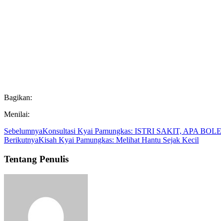
Bagikan:
Menilai:
Sebelumnya
Konsultasi Kyai Pamungkas: ISTRI SAKIT, APA
Berikutnya
Kisah Kyai Pamungkas: Melihat Hantu Sejak Kecil
Tentang Penulis