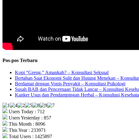
Pos-pos Terbaru
Kopi “Greng,” Amankah? – Konsultasi Seksual
Bertahan Saat Ekonomi Sulit dan Hutang Menekan – Konsultas
Berdamai dengan Vonis Penyakit – Konsultasi Psikologi
Susah BAB dan Pencernaan Tidak Lancar – Konsultasi Keseh
Kanker Usus dan Pendampingan Herbal – Konsultasi Kesehat
Users Today : 712
Users Yesterday : 857
This Month : 8096
This Year : 233971
Total Users : 1425897