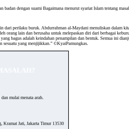
gan badan dengan suami Bagaimana menurut syariat Islam tentang masal
in dari perilaku buruk. Abdurrahman al-Maydani menuliskan dalam kit
oleh orang lain dan berusaha untuk melepaskan diri dari berbagai kebu
 yang bagus adalah keindahan penampilan dan bentuk. Semua ini dianj
dan sesuatu yang menjijikkan.” ©️KyaiPamungkas.
MASALAH?
… dan mulai menata arah.
 Kramat Jati, Jakarta Timur 13530