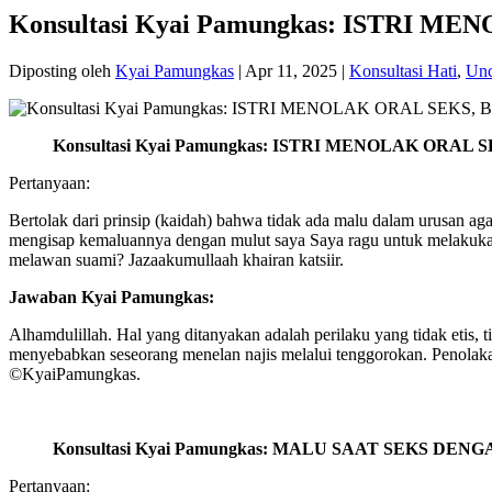
Konsultasi Kyai Pamungkas: ISTRI 
Diposting oleh
Kyai Pamungkas
|
Apr 11, 2025
|
Konsultasi Hati
,
Unc
Konsultasi Kyai Pamungkas: ISTRI MENOLAK ORAL
Pertanyaan:
Bertolak dari prinsip (kaidah) bahwa tidak ada malu dalam urusan ag
mengisap kemaluannya dengan mulut saya Saya ragu untuk melakukan h
melawan suami? Jazaakumullaah khairan katsiir.
Jawaban Kyai Pamungkas:
Alhamdulillah. Hal yang ditanyakan adalah perilaku yang tidak etis, t
menyebabkan seseorang menelan najis melalui tenggorokan. Penolaka
©️KyaiPamungkas.
Konsultasi Kyai Pamungkas: MALU SAAT SEKS DEN
Pertanyaan: