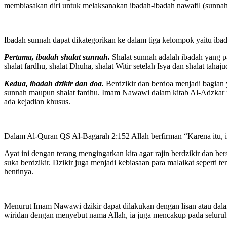
membiasakan diri untuk melaksanakan ibadah-ibadah nawafil (sunnah)
Ibadah sunnah dapat dikategorikan ke dalam tiga kelompok yaitu ibada
Pertama, ibadah shalat sunnah.
Shalat sunnah adalah ibadah yang pa
shalat fardhu, shalat Dhuha, shalat Witir setelah Isya dan shalat tahaj
Kedua, ibadah dzikir dan doa.
Berdzikir dan berdoa menjadi bagian ya
sunnah maupun shalat fardhu. Imam Nawawi dalam kitab Al-Adzkar me
ada kejadian khusus.
Dalam Al-Quran QS Al-Bagarah 2:152 Allah berfirman “Karena itu, 
Ayat ini dengan terang mengingatkan kita agar rajin berdzikir dan 
suka berdzikir. Dzikir juga menjadi kebiasaan para malaikat seperti 
hentinya.
Menurut Imam Nawawi dzikir dapat dilakukan dengan lisan atau dalam 
wiridan dengan menyebut nama Allah, ia juga mencakup pada seluruh p