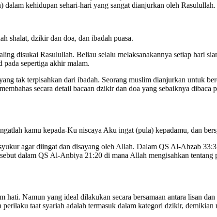
 dalam kehidupan sehari-hari yang sangat dianjurkan oleh Rasulullah.
h shalat, dzikir dan doa, dan ibadah puasa.
ling disukai Rasulullah. Beliau selalu melaksanakannya setiap hari si
ud pada sepertiga akhir malam.
ng tak terpisahkan dari ibadah. Seorang muslim dianjurkan untuk berdzi
mbahas secara detail bacaan dzikir dan doa yang sebaiknya dibaca pad
ingatlah kamu kepada-Ku niscaya Aku ingat (pula) kepadamu, dan ber
bersyukur agar diingat dan disayang oleh Allah. Dalam QS Al-Ahzab 33
tersebut dalam QS Al-Anbiya 21:20 di mana Allah mengisahkan tentang p
hati. Namun yang ideal dilakukan secara bersamaan antara lisan dan h
erilaku taat syariah adalah termasuk dalam kategori dzikir, demikian 