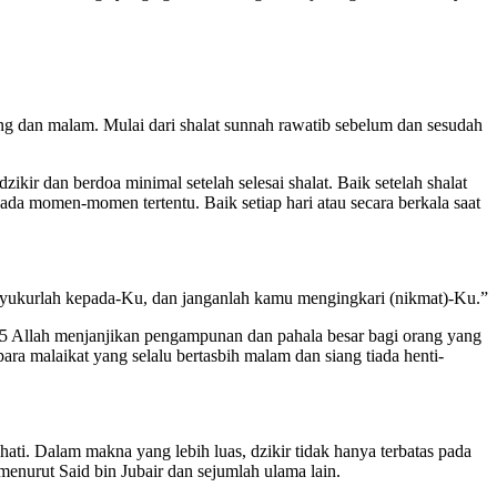
ang dan malam. Mulai dari shalat sunnah rawatib sebelum dan sesudah
kir dan berdoa minimal setelah selesai shalat. Baik setelah shalat
a momen-momen tertentu. Baik setiap hari atau secara berkala saat
syukurlah kepada-Ku, dan janganlah kamu mengingkari (nikmat)-Ku.”
:35 Allah menjanjikan pengampunan dan pahala besar bagi orang yang
ara malaikat yang selalu bertasbih malam dan siang tiada henti-
ati. Dalam makna yang lebih luas, dzikir tidak hanya terbatas pada
menurut Said bin Jubair dan sejumlah ulama lain.