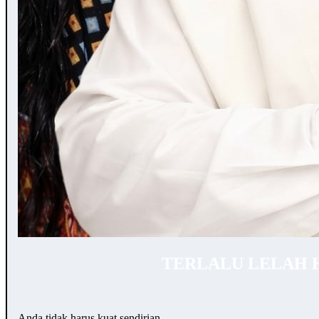
TERLALU LELAH 
Anda tidak harus kuat sendirian.