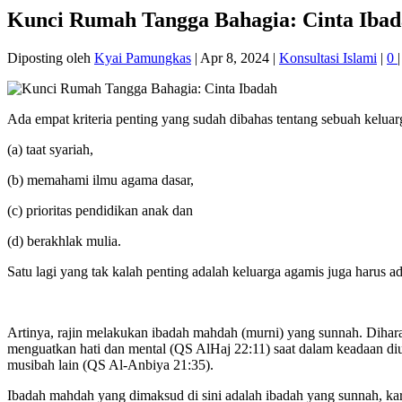
Kunci Rumah Tangga Bahagia: Cinta Iba
Diposting oleh
Kyai Pamungkas
|
Apr 8, 2024
|
Konsultasi Islami
|
0
|
Ada empat kriteria penting yang sudah dibahas tentang sebuah keluar
(a) taat syariah,
(b) memahami ilmu agama dasar,
(c) prioritas pendidikan anak dan
(d) berakhlak mulia.
Satu lagi yang tak kalah penting adalah keluarga agamis juga harus a
Artinya, rajin melakukan ibadah mahdah (murni) yang sunnah. Dihara
menguatkan hati dan mental (QS AlHaj 22:11) saat dalam keadaan diu
musibah lain (QS Al-Anbiya 21:35).
Ibadah mahdah yang dimaksud di sini adalah ibadah yang sunnah, ka