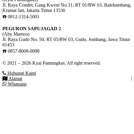
Jl. Raya Condet, Gang Kweni No.31, RT 01/RW 03, Balekambang,
Kramat Jati, Jakarta Timur 13530
☎️ 0812-1314-5001
PEGURON SAPUJAGAD 2
(Aby Marnos)
Jl. Raya Gudo No. 50, RT 05/RW 03, Gudo, Jombang, Jawa Timur
61453
☎️ 0857-8008-0098
© 2021 – 2026 Kyai Pamungkas. All right reserved.
Hubungi Kami
Alamat
Whatsapp