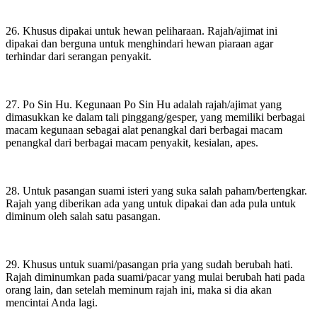
26. Khusus dipakai untuk hewan peliharaan. Rajah/ajimat ini
dipakai dan berguna untuk menghindari hewan piaraan agar
terhindar dari serangan penyakit.
27. Po Sin Hu. Kegunaan Po Sin Hu adalah rajah/ajimat yang
dimasukkan ke dalam tali pinggang/gesper, yang memiliki berbagai
macam kegunaan sebagai alat penangkal dari berbagai macam
penangkal dari berbagai macam penyakit, kesialan, apes.
28. Untuk pasangan suami isteri yang suka salah paham/bertengkar.
Rajah yang diberikan ada yang untuk dipakai dan ada pula untuk
diminum oleh salah satu pasangan.
29. Khusus untuk suami/pasangan pria yang sudah berubah hati.
Rajah diminumkan pada suami/pacar yang mulai berubah hati pada
orang lain, dan setelah meminum rajah ini, maka si dia akan
mencintai Anda lagi.