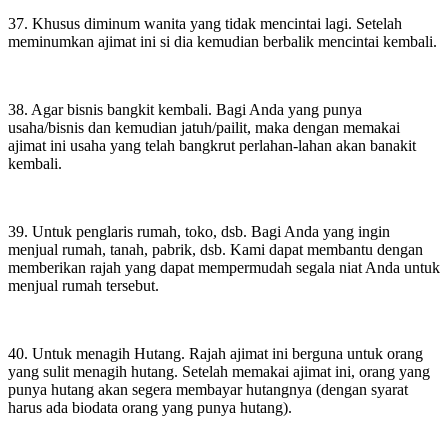
37. Khusus diminum wanita yang tidak mencintai lagi. Setelah
meminumkan ajimat ini si dia kemudian berbalik mencintai kembali.
38. Agar bisnis bangkit kembali. Bagi Anda yang punya
usaha/bisnis dan kemudian jatuh/pailit, maka dengan memakai
ajimat ini usaha yang telah bangkrut perlahan-lahan akan banakit
kembali.
39. Untuk penglaris rumah, toko, dsb. Bagi Anda yang ingin
menjual rumah, tanah, pabrik, dsb. Kami dapat membantu dengan
memberikan rajah yang dapat mempermudah segala niat Anda untuk
menjual rumah tersebut.
40. Untuk menagih Hutang. Rajah ajimat ini berguna untuk orang
yang sulit menagih hutang. Setelah memakai ajimat ini, orang yang
punya hutang akan segera membayar hutangnya (dengan syarat
harus ada biodata orang yang punya hutang).