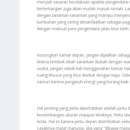
menjadi sasaran kecelakaan apabila pengendara 
berterbangan juga akan mudah masuk rumah. Lan
dengan tanaman-tanaman yang mampu menyerap
tumbuhan yang sering dimanfaatkan sebagai pag
dengan maksud para pengendara jalan bisa lebih b
Kosongkan kamar depan, jangan dijadikan sebagai
Warna tembok Abah sarankan diubah dengan warn
usaha. Jangan sekali-kali menggunakan kamar tid
ruang khusus yang bisa disekat dengan kayu. Se
namun karena pengaruh energi yang kurang baik d
Hal penting yang perlu diperhatikan adalah pintu 
keseimbangan ukuran maupun letaknya. Pintu ut
Anda. Hal ini karena pintu depan disimbolkan se
Layaknya mulut manusia, jika yang “dibawa masu