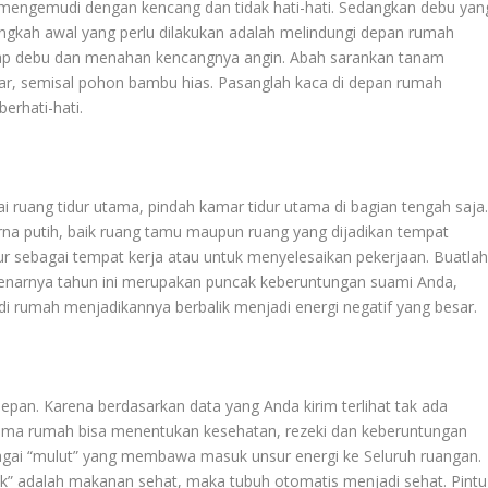
mengemudi dengan kencang dan tidak hati-hati. Sedangkan debu yan
gkah awal yang perlu dilakukan adalah melindungi depan rumah
 debu dan menahan kencangnya angin. Abah sarankan tanam
ar, semisal pohon bambu hias. Pasanglah kaca di depan rumah
erhati-hati.
 ruang tidur utama, pindah kamar tidur utama di bagian tengah saja
a putih, baik ruang tamu maupun ruang yang dijadikan tempat
ur sebagai tempat kerja atau untuk menyelesaikan pekerjaan. Buatla
benarnya tahun ini merupakan puncak keberuntungan suami Anda,
i rumah menjadikannya berbalik menjadi energi negatif yang besar.
depan. Karena berdasarkan data yang Anda kirim terlihat tak ada
ama rumah bisa menentukan kesehatan, rezeki dan keberuntungan
bagai “mulut” yang membawa masuk unsur energi ke Seluruh ruangan.
k” adalah makanan sehat, maka tubuh otomatis menjadi sehat. Pintu