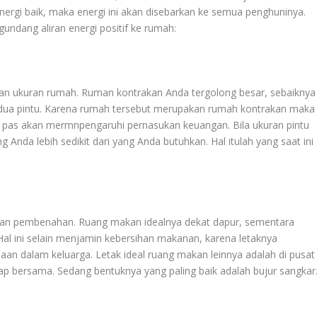
energi baik, maka energi ini akan disebarkan ke semua penghuninya.
undang aliran energi positif ke rumah:
an ukuran rumah. Ruman kontrakan Anda tergolong besar, sebaiknya
t dua pintu. Karena rumah tersebut merupakan rumah kontrakan maka
ak pas akan mermnpengaruhi pernasukan keuangan. Bila ukuran pintu
 Anda lebih sedikit dari yang Anda butuhkan. Hal itulah yang saat ini
ukan pembenahan. Ruang makan idealnya dekat dapur, sementara
al ini selain menjamin kebersihan rnakanan, karena letaknya
n dalam keluarga. Letak ideal ruang makan leinnya adalah di pusat
tap bersama. Sedang bentuknya yang paling baik adalah bujur sangkar