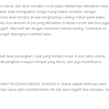
eki rnasuk, dan akan semakin cocok kalau didalamnya diletakkan meja
akan akan menguatkan fungsi ruang makan tersebut sebagai
rnonis akan tercipta di saat penghuninya sedang makan pada waktu
s bisa ditanam di pot yang diletakkan di depan rurnah dan bisa juga
egatif. Alternatif lain dengan menanam bambu kuning. Tumbuhan ini
encegah datangnya makhluk halus.
Abah Akan pasangkan 3 plat yang berlapis emas di atas pintu utama
aik penghuni maupun tempat yang dihuni, dan juga ritual khusus.
sihan RUWAT/RUQYAH/LARUNG SENGKOLO. Ruwat adalah keilmuan Jawa
ir sama yaitu membersihkan diri dari aura negatif atau kesialan, sia