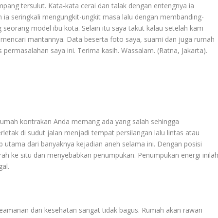
mpang tersulut. Kata-kata cerai dan talak dengan entengnya ia
 ia seringkali mengungkit-ungkit masa lalu dengan membanding-
eorang model ibu kota. Selain itu saya takut kalau setelah kam
 mencari mantannya. Data beserta foto saya, suami dan juga rumah
s permasalahan saya ini. Terima kasih. Wassalam. (Ratna, Jakarta).
 rumah kontrakan Anda memang ada yang salah sehingga
letak di sudut jalan menjadi tempat persilangan lalu lintas atau
 utama dari banyaknya kejadian aneh selama ini. Dengan posisi
garah ke situ dan menyebabkan penumpukan. Penumpukan energi inila
al.
a keamanan dan kesehatan sangat tidak bagus. Rumah akan rawan