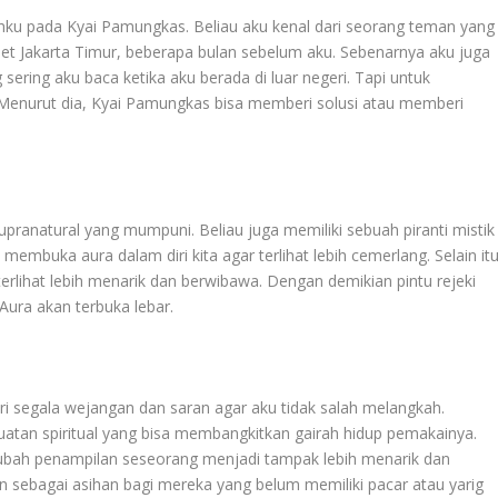
ku pada Kyai Pamungkas. Beliau aku kenal dari seorang teman yang
et Jakarta Timur, beberapa bulan sebelum aku. Sebenarnya aku juga
sering aku baca ketika aku berada di luar negeri. Tapi untuk
 Menurut dia, Kyai Pamungkas bisa memberi solusi atau memberi
pranatural yang mumpuni. Beliau juga memiliki sebuah piranti mistik
k membuka aura dalam diri kita agar terlihat lebih cemerlang. Selain it
terlihat lebih menarik dan berwibawa. Dengan demikian pintu rejeki
Aura akan terbuka lebar.
ri segala wejangan dan saran agar aku tidak salah melangkah.
uatan spiritual yang bisa membangkitkan gairah hidup pemakainya.
erubah penampilan seseorang menjadi tampak lebih menarik dan
an sebagai asihan bagi mereka yang belum memiliki pacar atau yarig