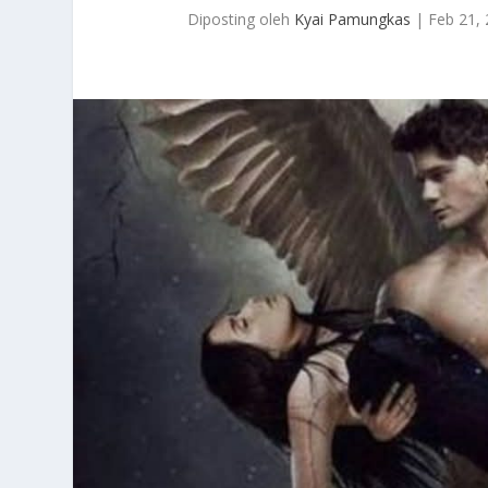
Diposting oleh
Kyai Pamungkas
|
Feb 21,