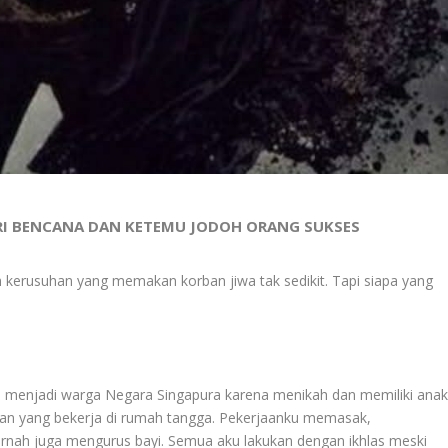
ARI BENCANA DAN KETEMU JODOH ORANG SUKSES
h kerusuhan yang memakan korban jiwa tak sedikit. Tapi siapa yang
i menjadi warga Negara Singapura karena menikah dan memiliki ana
gran yang bekerja di rumah tangga. Pekerjaanku memasak,
nah juga mengurus bayi. Semua aku lakukan dengan ikhlas meski