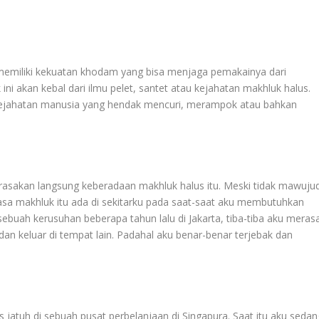
memiliki kekuatan khodam yang bisa menjaga pemakainya dari
ini akan kebal dari ilmu pelet, santet atau kejahatan makhluk halus.
kejahatan manusia yang hendak mencuri, merampok atau bahkan
asakan langsung keberadaan makhluk halus itu. Meski tidak mawuju
rasa makhluk itu ada di sekitarku pada saat-saat aku membutuhkan
sebuah kerusuhan beberapa tahun lalu di Jakarta, tiba-tiba aku meras
an keluar di tempat lain. Padahal aku benar-benar terjebak dan
 jatuh di sebuah pusat perbelanjaan di Singapura. Saat itu aku sedan