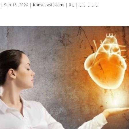
|
Sep 16, 2024
|
Konsultasi Islami
|
0
|