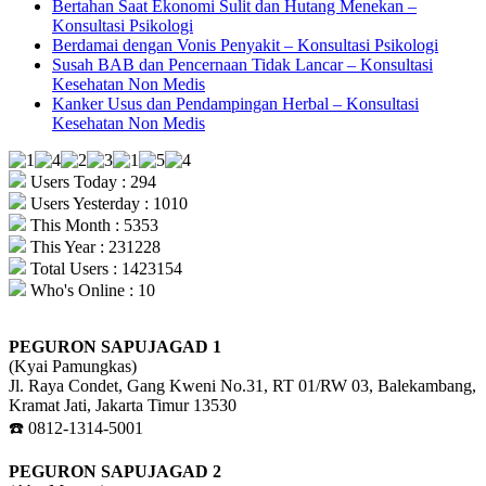
Bertahan Saat Ekonomi Sulit dan Hutang Menekan –
Konsultasi Psikologi
Berdamai dengan Vonis Penyakit – Konsultasi Psikologi
Susah BAB dan Pencernaan Tidak Lancar – Konsultasi
Kesehatan Non Medis
Kanker Usus dan Pendampingan Herbal – Konsultasi
Kesehatan Non Medis
Users Today : 294
Users Yesterday : 1010
This Month : 5353
This Year : 231228
Total Users : 1423154
Who's Online : 10
PEGURON SAPUJAGAD 1
(Kyai Pamungkas)
Jl. Raya Condet, Gang Kweni No.31, RT 01/RW 03, Balekambang,
Kramat Jati, Jakarta Timur 13530
☎️ 0812-1314-5001
PEGURON SAPUJAGAD 2