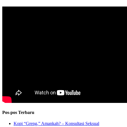
Pos-pos Terbaru
Kopi “Greng,” Amankah? – Konsultasi Seksual