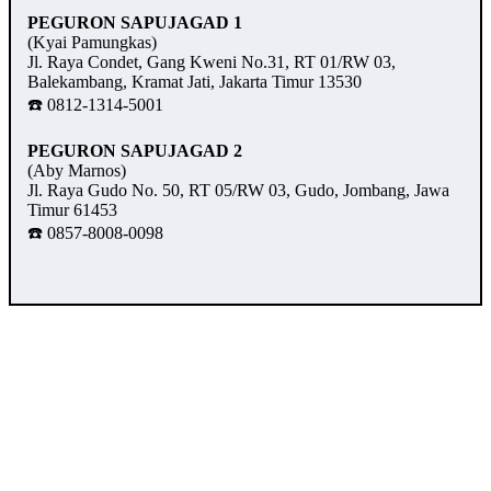
PEGURON SAPUJAGAD 1
(Kyai Pamungkas)
Jl. Raya Condet, Gang Kweni No.31, RT 01/RW 03,
Balekambang, Kramat Jati, Jakarta Timur 13530
☎️ 0812-1314-5001
PEGURON SAPUJAGAD 2
(Aby Marnos)
Jl. Raya Gudo No. 50, RT 05/RW 03, Gudo, Jombang, Jawa
Timur 61453
☎️ 0857-8008-0098