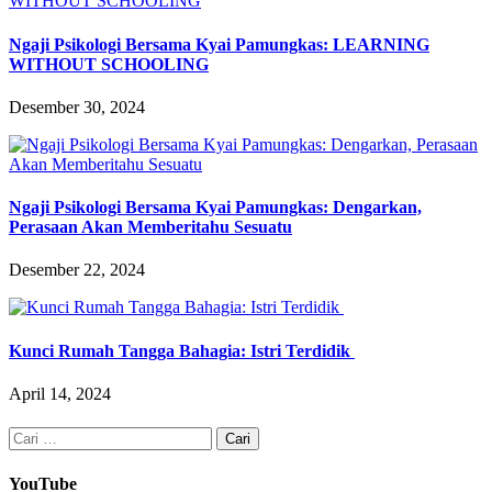
Ngaji Psikologi Bersama Kyai Pamungkas: LEARNING
WITHOUT SCHOOLING
Desember 30, 2024
Ngaji Psikologi Bersama Kyai Pamungkas: Dengarkan,
Perasaan Akan Memberitahu Sesuatu
Desember 22, 2024
Kunci Rumah Tangga Bahagia: Istri Terdidik
April 14, 2024
Cari
untuk:
YouTube