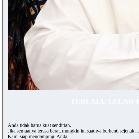
TERLALU LELAH 
Anda tidak harus kuat sendirian.
Jika semuanya terasa berat, mungkin ini saatnya berhenti sejenak
Kami siap mendampingi Anda.