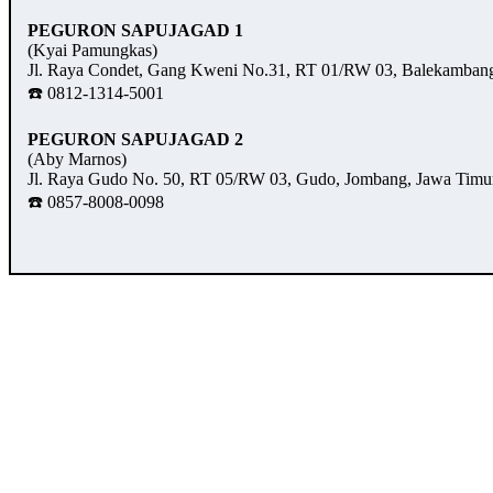
PEGURON SAPUJAGAD 1
(Kyai Pamungkas)
Jl. Raya Condet, Gang Kweni No.31, RT 01/RW 03, Balekambang,
☎️ 0812-1314-5001
PEGURON SAPUJAGAD 2
(Aby Marnos)
Jl. Raya Gudo No. 50, RT 05/RW 03, Gudo, Jombang, Jawa Timu
☎️ 0857-8008-0098