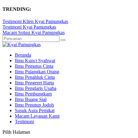
TRENDING:
Testimoni Klien Kyai Pamungkas
Testimoni Kyai Pamungkas
Macam Solusi Kyai Pamungkas
Beranda
Ilmu Kunci Syahwat
Ilmu Pemutus Cinta
Ilmu Pulangkan Orang
Ilmu Penahluk Cinta
Ilmu Pengeret Harta
Ilmu Penglaris Usaha
Ilmu Pembungkam
Ilmu Buang Sial
Ilmu Penutup Jodoh
Susuk Aura Pemikat
Macam Layanan Kami
Testimoni
Pilih Halaman