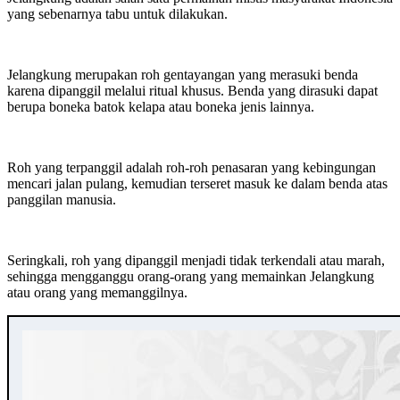
yang sebenarnya tabu untuk dilakukan.
Jelangkung merupakan roh gentayangan yang merasuki benda
karena dipanggil melalui ritual khusus. Benda yang dirasuki dapat
berupa boneka batok kelapa atau boneka jenis lainnya.
Roh yang terpanggil adalah roh-roh penasaran yang kebingungan
mencari jalan pulang, kemudian terseret masuk ke dalam benda atas
panggilan manusia.
Seringkali, roh yang dipanggil menjadi tidak terkendali atau marah,
sehingga mengganggu orang-orang yang memainkan Jelangkung
atau orang yang memanggilnya.