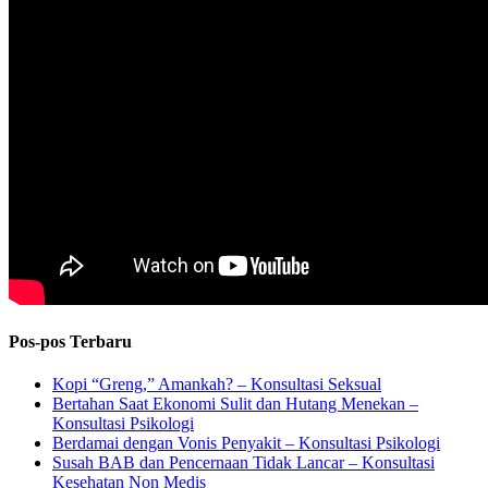
Pos-pos Terbaru
Kopi “Greng,” Amankah? – Konsultasi Seksual
Bertahan Saat Ekonomi Sulit dan Hutang Menekan –
Konsultasi Psikologi
Berdamai dengan Vonis Penyakit – Konsultasi Psikologi
Susah BAB dan Pencernaan Tidak Lancar – Konsultasi
Kesehatan Non Medis