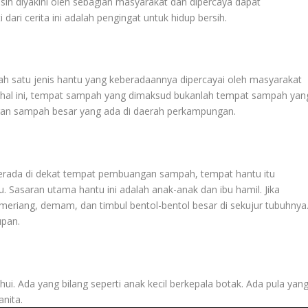
asih diyakini oleh sebagian masyarakat dan dipercaya dapat
dari cerita ini adalah pengingat untuk hidup bersih.
lah satu jenis hantu yang keberadaannya dipercayai oleh masyarakat
m hal ini, tempat sampah yang dimaksud bukanlah tempat sampah yan
gan sampah besar yang ada di daerah perkampungan.
berada di dekat tempat pembuangan sampah, tempat hantu itu
Sasaran utama hantu ini adalah anak-anak dan ibu hamil. Jika
 meriang, demam, dan timbul bentol-bentol besar di sekujur tubuhnya
upan.
ui. Ada yang bilang seperti anak kecil berkepala botak. Ada pula yan
nita.