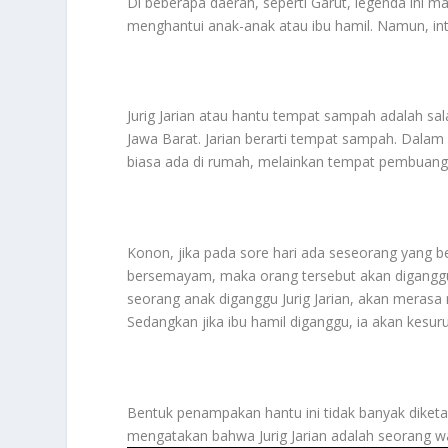
Di beberapa daerah, seperti Garut, legenda ini m
menghantui anak-anak atau ibu hamil. Namun, inti 
Jurig Jarian atau hantu tempat sampah adalah sa
Jawa Barat. Jarian berarti tempat sampah. Dala
biasa ada di rumah, melainkan tempat pembuan
Konon, jika pada sore hari ada seseorang yang 
bersemayam, maka orang tersebut akan diganggu. 
seorang anak diganggu Jurig Jarian, akan merasa
Sedangkan jika ibu hamil diganggu, ia akan kesur
Bentuk penampakan hantu ini tidak banyak diketah
mengatakan bahwa Jurig Jarian adalah seorang wa