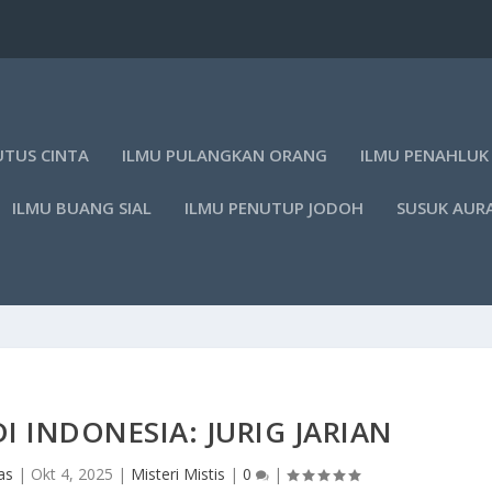
UTUS CINTA
ILMU PULANGKAN ORANG
ILMU PENAHLUK
ILMU BUANG SIAL
ILMU PENUTUP JODOH
SUSUK AUR
I INDONESIA: JURIG JARIAN
as
|
Okt 4, 2025
|
Misteri Mistis
|
0
|