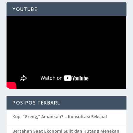
YOUTUBE
POS-POS TERBARU
Kopi “Greng,” Amankah? – Konsultasi Seksual
Bertahan Saat Ekonomi Sulit dan Hutang Menekan