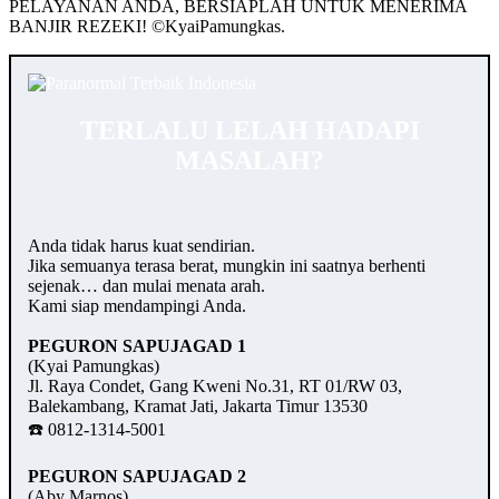
PELAYANAN ANDA, BERSIAPLAH UNTUK MENERIMA
BANJIR REZEKI! ©️KyaiPamungkas.
TERLALU LELAH HADAPI
MASALAH?
Anda tidak harus kuat sendirian.
Jika semuanya terasa berat, mungkin ini saatnya berhenti
sejenak… dan mulai menata arah.
Kami siap mendampingi Anda.
PEGURON SAPUJAGAD 1
(Kyai Pamungkas)
Jl. Raya Condet, Gang Kweni No.31, RT 01/RW 03,
Balekambang, Kramat Jati, Jakarta Timur 13530
☎️ 0812-1314-5001
PEGURON SAPUJAGAD 2
(Aby Marnos)