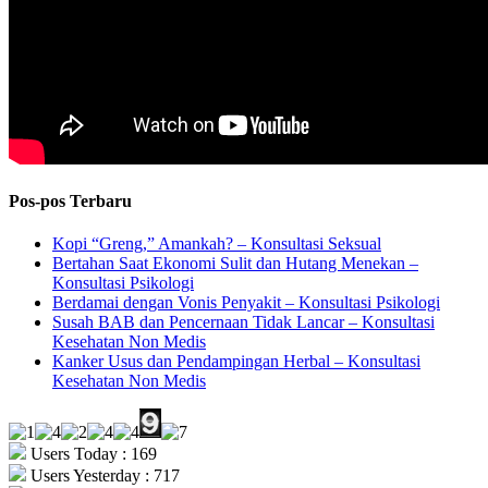
Pos-pos Terbaru
Kopi “Greng,” Amankah? – Konsultasi Seksual
Bertahan Saat Ekonomi Sulit dan Hutang Menekan –
Konsultasi Psikologi
Berdamai dengan Vonis Penyakit – Konsultasi Psikologi
Susah BAB dan Pencernaan Tidak Lancar – Konsultasi
Kesehatan Non Medis
Kanker Usus dan Pendampingan Herbal – Konsultasi
Kesehatan Non Medis
Users Today : 169
Users Yesterday : 717