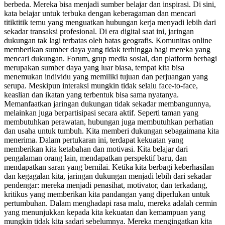
berbeda. Mereka bisa menjadi sumber belajar dan inspirasi. Di sini,
kata belajar untuk terbuka dengan keberagaman dan mencari
titiktitik temu yang menguatkan hubungan kerja menyadi lebih dari
sekadar transaksi profesional. Di era digital saat ini, jaringan
dukungan tak lagi terbatas oleh batas geografis. Komunitas online
memberikan sumber daya yang tidak terhingga bagi mereka yang
mencari dukungan. Forum, grup media sosial, dan platform berbagi
merupakan sumber daya yang luar biasa, tempat kita bisa
menemukan individu yang memiliki tujuan dan perjuangan yang
serupa. Meskipun interaksi mungkin tidak selalu face-to-face,
keaslian dan ikatan yang terbentuk bisa sama nyatanya.
Memanfaatkan jaringan dukungan tidak sekadar membangunnya,
melainkan juga berpartisipasi secara aktif. Seperti taman yang
membutuhkan perawatan, hubungan juga membutuhkan perhatian
dan usaha untuk tumbuh. Kita memberi dukungan sebagaimana kita
menerima. Dalam pertukaran ini, terdapat kekuatan yang
memberikan kita ketabahan dan motivasi. Kita belajar dari
pengalaman orang lain, mendapatkan perspektif baru, dan
mendapatkan saran yang bernilai. Ketika kita berbagi keberhasilan
dan kegagalan kita, jaringan dukungan menjadi lebih dari sekadar
pendengar: mereka menjadi penasihat, motivator, dan terkadang,
kritikus yang memberikan kita pandangan yang diperlukan untuk
pertumbuhan. Dalam menghadapi rasa malu, mereka adalah cermin
yang menunjukkan kepada kita kekuatan dan kemampuan yang
mungkin tidak kita sadari sebelumnya. Mereka mengingatkan kita