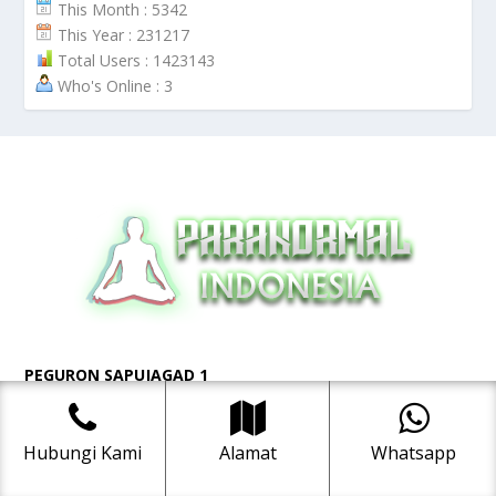
This Month : 5342
This Year : 231217
Total Users : 1423143
Who's Online : 3
PEGURON SAPUJAGAD 1
(Kyai Pamungkas)
Jl. Raya Condet, Gang Kweni No.31, RT 01/RW 03,
Balekambang, Kramat Jati, Jakarta Timur 13530
Hubungi Kami
Alamat
Whatsapp
☎️ 0812-1314-5001