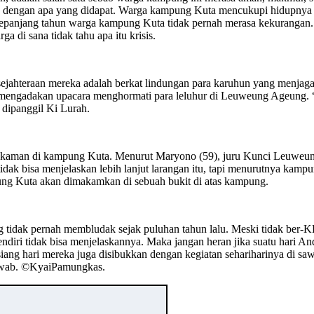
p dengan apa yang didapat. Warga kampung Kuta mencukupi hidupnya sen
sepanjang tahun warga kampung Kuta tidak pernah merasa kekurangan. 
ga di sana tidak tahu apa itu krisis.
esejahteraan mereka adalah berkat lindungan para karuhun yang menj
 mengadakan upacara menghormati para leluhur di Leuweung Ageung. “
b dipanggil Ki Lurah.
akaman di kampung Kuta. Menurut Maryono (59), juru Kunci Leuweung 
k bisa menjelaskan lebih lanjut larangan itu, tapi menurutnya kampun
ung Kuta akan dimakamkan di sebuah bukit di atas kampung.
g tidak pernah membludak sejak puluhan tahun lalu. Meski tidak ber
endiri tidak bisa menjelaskannya. Maka jangan heran jika suatu hari A
siang hari mereka juga disibukkan dengan kegiatan sehariharinya di s
awab. ©️KyaiPamungkas.