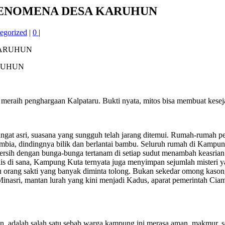
, FENOMENA DESA KARUHUN
egorized
|
0
|
ARUHUN
l meraih penghargaan Kalpataru. Bukti nyata, mitos bisa membuat kes
at asri, suasana yang sungguh telah jarang ditemui. Rumah-rumah pen
umbia, dindingnya bilik dan berlantai bambu. Seluruh rumah di Kampu
rsih dengan bunga-bunga tertanam di setiap sudut menambah keasrian 
ulis di sana, Kampung Kuta ternyata juga menyimpan sejumlah misteri
satu orang sakti yang banyak diminta tolong. Bukan sekedar omong kas
inasri, mantan lurah yang kini menjadi Kadus, aparat pemerintah Ci
un, adalah salah satu sebab warga kampung ini merasa aman, makmur, 