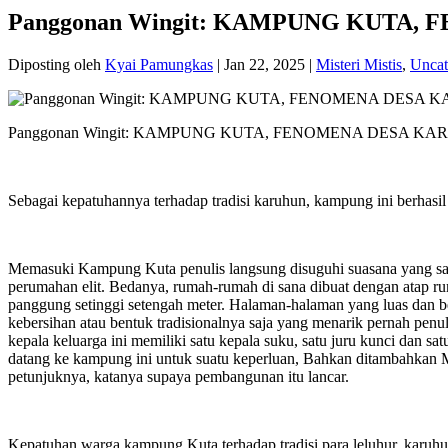
Panggonan Wingit: KAMPUNG KUTA
Diposting oleh
Kyai Pamungkas
|
Jan 22, 2025
|
Misteri Mistis
,
Uncat
Panggonan Wingit: KAMPUNG KUTA, FENOMENA DESA K
Sebagai kepatuhannya terhadap tradisi karuhun, kampung ini berhasi
Memasuki Kampung Kuta penulis langsung disuguhi suasana yang sang
perumahan elit. Bedanya, rumah-rumah di sana dibuat dengan atap r
panggung setinggi setengah meter. Halaman-halaman yang luas dan be
kebersihan atau bentuk tradisionalnya saja yang menarik pernah pen
kepala keluarga ini memiliki satu kepala suku, satu juru kunci dan 
datang ke kampung ini untuk suatu keperluan, Bahkan ditambahkan M
petunjuknya, katanya supaya pembangunan itu lancar.
Kepatuhan warga kampung Kuta terhadap tradisi para leluhur, karuh