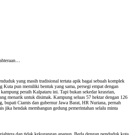
ejahteraan…
duduk yang masih tradisional tertata apik bagai sebuah komplek
ng Kuta pun memiliki bentuk yang sama, persegi empat dengan
kampung peraih Kalpataru ini. Tapi bukan sekedar keasrian,
 yang menarik untuk disimak. Kampung seluas 57 hektar dengan 126
ong, bupati Ciamis dan gubernur Jawa Barat, HR Nuriana, pernah
amis jika hendak membangun gedung pemerintahan selalu minta
sejahtera dan tidak kekurangan apapun. Beda dengan penduduk kota