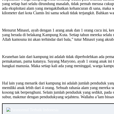
yang setiap hari selalu dirundung masalah, tidak pernah merasa cuku
ada eksploitasi alam yang mengakibatkan kehancuran di sana, maka 
kilometer dari kota Ciamis Ini sama sekali tidak terjangkit. Bahkan war
Menurut Minasri, ayah dengan 1 arang anak dan 1 orang cucu ini, k
yang berada di belakang Kampung Kuta. Setiap tahun mereka selalu
Allah kamouna ini akan terhindar dari bala,” tutur Minasri yang akra
Keanehan lain dari kampung ini adalah tidak diperbolehkan ada pem
pemakaman, pama katanya. Sayang Maryono, ayah 1 orang anak ini tida
bangkai manusia. Maka setiap kali ada yang meninggal, warga kamp
Hal lain yang menarik dari kampung ini adalah jumlah penduduk yan
memiliki anak lebih dari 4 orang. Sebuah rahasia alam yang mereka s
kosong tak berpenghuni. Selain jumlah penduduk yang sedikit, pada 
subur, makmur dengan pendudukyang sejahtera. Wallahu a’lam biss