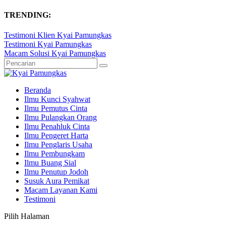
TRENDING:
Testimoni Klien Kyai Pamungkas
Testimoni Kyai Pamungkas
Macam Solusi Kyai Pamungkas
Beranda
Ilmu Kunci Syahwat
Ilmu Pemutus Cinta
Ilmu Pulangkan Orang
Ilmu Penahluk Cinta
Ilmu Pengeret Harta
Ilmu Penglaris Usaha
Ilmu Pembungkam
Ilmu Buang Sial
Ilmu Penutup Jodoh
Susuk Aura Pemikat
Macam Layanan Kami
Testimoni
Pilih Halaman