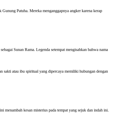
cak Gunung Patuha. Mereka menganggapnya angker karena kerap
al sebagai Sunan Rama. Legenda setempat mengisahkan bahwa nama
 sakti atau ibu spiritual yang dipercaya memiliki hubungan dengan
ini menambah kesan misterius pada tempat yang sejuk dan indah ini.