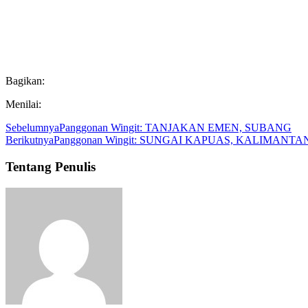
Bagikan:
Menilai:
Sebelumnya
Panggonan Wingit: TANJAKAN EMEN, SUBANG
Berikutnya
Panggonan Wingit: SUNGAI KAPUAS, KALIMANT
Tentang Penulis