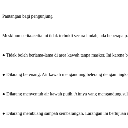
Pantangan bagi pengunjung
Meskipun cerita-cerita ini tidak terbukti secara ilmiah, ada beberap
● Tidak boleh berlama-lama di area kawah tanpa masker. Ini karena
● Dilarang berenang. Air kawah mengandung belerang dengan tingkat
● Dilarang menyentuh air kawah putih. Airnya yang mengandung sulfur
● Dilarang membuang sampah sembarangan. Larangan ini bertujuan m