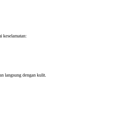
mi keselamatan:
n langsung dengan kulit.