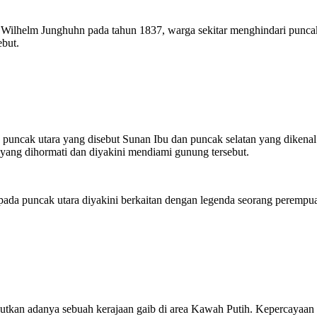
 Wilhelm Junghuhn pada tahun 1837, warga sekitar menghindari pun
ebut.
puncak utara yang disebut Sunan Ibu dan puncak selatan yang diken
 yang dihormati dan diyakini mendiami gunung tersebut.
ada puncak utara diyakini berkaitan dengan legenda seorang perempuan
butkan adanya sebuah kerajaan gaib di area Kawah Putih. Kepercayaan 