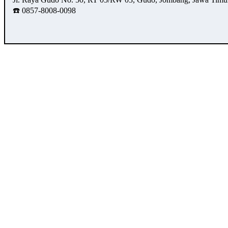
☎️ 0857-8008-0098