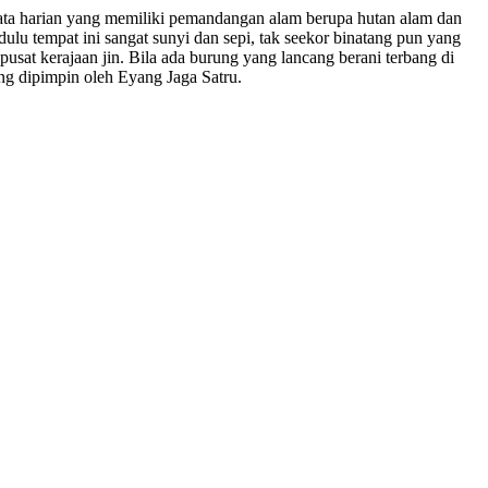
ata harian yang memiliki pemandangan alam berupa hutan alam dan
u tempat ini sangat sunyi dan sepi, tak seekor binatang pun yang
at kerajaan jin. Bila ada burung yang lancang berani terbang di
ng dipimpin oleh Eyang Jaga Satru.