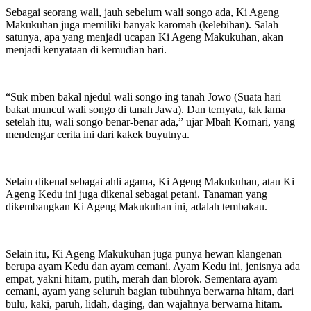
Sebagai seorang wali, jauh sebelum wali songo ada, Ki Ageng
Makukuhan juga memiliki banyak karomah (kelebihan). Salah
satunya, apa yang menjadi ucapan Ki Ageng Makukuhan, akan
menjadi kenyataan di kemudian hari.
“Suk mben bakal njedul wali songo ing tanah Jowo (Suata hari
bakat muncul wali songo di tanah Jawa). Dan ternyata, tak lama
setelah itu, wali songo benar-benar ada,” ujar Mbah Kornari, yang
mendengar cerita ini dari kakek buyutnya.
Selain dikenal sebagai ahli agama, Ki Ageng Makukuhan, atau Ki
Ageng Kedu ini juga dikenal sebagai petani. Tanaman yang
dikembangkan Ki Ageng Makukuhan ini, adalah tembakau.
Selain itu, Ki Ageng Makukuhan juga punya hewan klangenan
berupa ayam Kedu dan ayam cemani. Ayam Kedu ini, jenisnya ada
empat, yakni hitam, putih, merah dan blorok. Sementara ayam
cemani, ayam yang seluruh bagian tubuhnya berwarna hitam, dari
bulu, kaki, paruh, lidah, daging, dan wajahnya berwarna hitam.