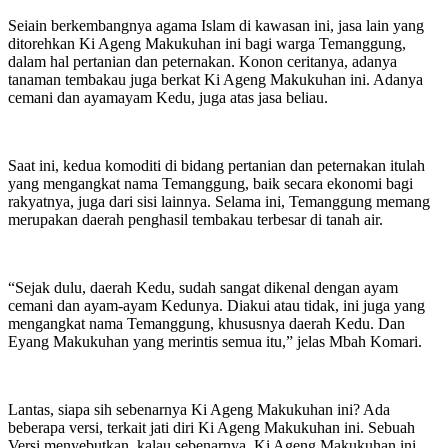
Seiain berkembangnya agama Islam di kawasan ini, jasa lain yang
ditorehkan Ki Ageng Makukuhan ini bagi warga Temanggung,
dalam hal pertanian dan peternakan. Konon ceritanya, adanya
tanaman tembakau juga berkat Ki Ageng Makukuhan ini. Adanya
cemani dan ayamayam Kedu, juga atas jasa beliau.
Saat ini, kedua komoditi di bidang pertanian dan peternakan itulah
yang mengangkat nama Temanggung, baik secara ekonomi bagi
rakyatnya, juga dari sisi lainnya. Selama ini, Temanggung memang
merupakan daerah penghasil tembakau terbesar di tanah air.
“Sejak dulu, daerah Kedu, sudah sangat dikenal dengan ayam
cemani dan ayam-ayam Kedunya. Diakui atau tidak, ini juga yang
mengangkat nama Temanggung, khususnya daerah Kedu. Dan
Eyang Makukuhan yang merintis semua itu,” jelas Mbah Komari.
Lantas, siapa sih sebenarnya Ki Ageng Makukuhan ini? Ada
beberapa versi, terkait jati diri Ki Ageng Makukuhan ini. Sebuah
Versi menyebutkan, kalau sebenarnya, Ki Ageng Makukuhan ini