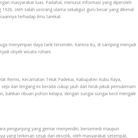
ngan masyarakat luas. Padahal, menurut informasi yang diperoleh
ng 1926, oleh salah seorang ulama sekaligus guru besar yang dikenal
saannya terhadap ilmu tarekat.
 juga menyimpan daya tarik tersendiri. Karena itu, di samping menjadi
njadi obyek wisata rohani.
Delat Remis, Kecamatan Teluk Padekai, Kabupaten Kubu Raya,
 sepi dan lengang ini berada cukup jauh dari hiruk-pikuk pemukimam
an, bahkan ribuan pohon kelapa, dengan sungai-sungai kecil mengalir
i para pengunjung yang gemar menyendiri, bersemedi maupun
nya yang terkesan sejuk dan eksotik, oleh masyarakat setempat,