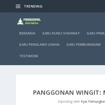
TRENDING:
Macam Solusi Kyai Pamungkas
BERANDA
ILMU KUNCI SYAHWAT
ILMU PEM
ILMU PENGLARIS USAHA
ILMU PEMBUNGKAM
TESTIMONI
PANGGONAN WINGIT: M
Diposting oleh
Kyai Pamungka