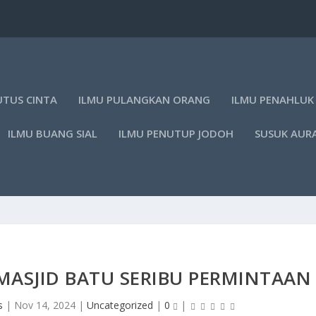
UTUS CINTA
ILMU PULANGKAN ORANG
ILMU PENAHLUK
ILMU BUANG SIAL
ILMU PENUTUP JODOH
SUSUK AUR
ASJID BATU SERIBU PERMINTAAN
s
|
Nov 14, 2024
|
Uncategorized
|
0
|