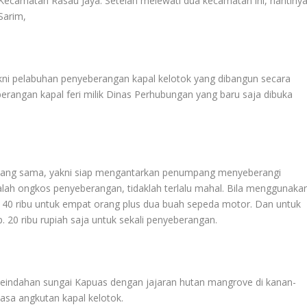
ecamatan Rasau Jaya. Setelah melewati dua kecamatan ini, nantiny
Sarim,
yakni pelabuhan penyeberangan kapal kelotok yang dibangun secara
rangan kapal feri milik Dinas Perhubungan yang baru saja dibuka
an yang sama, yakni siap mengantarkan penumpang menyeberangi
lah ongkos penyeberangan, tidaklah terlalu mahal. Bila menggunaka
. 40 ribu untuk empat orang plus dua buah sepeda motor. Dan untuk
p. 20 ribu rupiah saja untuk sekali penyeberangan.
keindahan sungai Kapuas dengan jajaran hutan mangrove di kanan-
asa angkutan kapal kelotok.