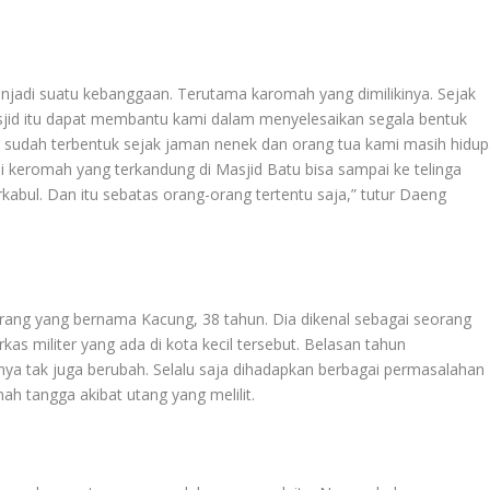
jadi suatu kebanggaan. Terutama karomah yang dimilikinya. Sejak
id itu dapat membantu kami dalam menyelesaikan segala bentuk
 sudah terbentuk sejak jaman nenek dan orang tua kami masih hidup
i keromah yang terkandung di Masjid Batu bisa sampai ke telinga
rkabul. Dan itu sebatas orang-orang tertentu saja,” tutur Daeng
orang yang bernama Kacung, 38 tahun. Dia dikenal sebagai seorang
kas militer yang ada di kota kecil tersebut. Belasan tahun
ya tak juga berubah. Selalu saja dihadapkan berbagai permasalahan
h tangga akibat utang yang melilit.