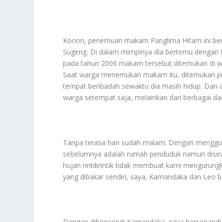
Konon, penemuan makam Panglima Hitam ini ber
Sugeng. Di dalam mimpinya dia bertemu dengan 
pada tahun 2006 makam tersebut ditemukan di wi
Saat warga menemukan makam itu, ditemukan pula
tempat beribadah sewaktu dia masih hidup. Dan a
warga setempat saja, melainkan dari berbagai da
Tanpa terasa hari sudah malam. Dengan menggu
sebelumnya adalah rumah penduduk namun disewa
hujan rintikrintik tidak membuat kami mengurungk
yang dibakar sendiri, saya, Kamandaka dan Leo 
Dengan diboncengi Kamandaka, saya bersenandung