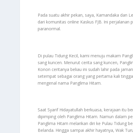
Pada suatu akhir pekan, saya, Kamandaka dan Leo
dari komunitas online Kaskus FJB. Ini perjalana
paranormal.
Di pulau Tidung Kecil, kami menuju makam Pangli
sang kuncen. Menurut cerita sang kuncen, Panglim
Konon ceritanya beliau ini sudah lahir pada jama
setempat sebagai orang yang pertama kali tinggal
mengenal nama Panglima Hitam.
Saat Syarif Hidayatullah berkuasa, kerajaan itu 
dipimping oleh Panglima Hitam. Namun dalam per
Panglima Hitam melarikan diri ke Pulau Tidung b
Belanda. Hingga sampai akhir hayatnya, Wak Tur