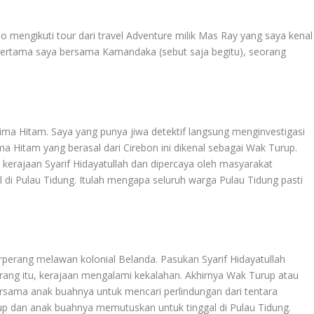
 mengikuti tour dari travel Adventure milik Mas Ray yang saya kenal
n pertama saya bersama Kamandaka (sebut saja begitu), seorang
ma Hitam. Saya yang punya jiwa detektif langsung menginvestigasi
a Hitam yang berasal dari Cirebon ini dikenal sebagai Wak Turup.
n kerajaan Syarif Hidayatullah dan dipercaya oleh masyarakat
 di Pulau Tidung. Itulah mengapa seluruh warga Pulau Tidung pasti
berperang melawan kolonial Belanda. Pasukan Syarif Hidayatullah
ang itu, kerajaan mengalami kekalahan. Akhirnya Wak Turup atau
ersama anak buahnya untuk mencari perlindungan dari tentara
up dan anak buahnya memutuskan untuk tinggal di Pulau Tidung.