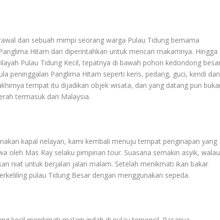
awal dari sebuah mimpi seorang warga Pulau Tidung bernama
Panglima Hitam dan diperintahkan untuk mencari makamnya. Hingga
layah Pulau Tidung Kecil, tepatnya di bawah pohon kedondong besar
 peninggalan Panglima Hitam seperti keris, pedang, guci, kendi da
khirnya tempat itu dijadikan objek wisata, dan yang datang pun buka
erah termasuk dari Malaysia.
nakan kapal nelayan, kami kembali menuju tempat penginapan yang
 oleh Mas Ray selaku pimpinan tour. Suasana semakin asyik, wala
an niat untuk berjalan jalan malam. Setelah menikmati ikan bakar
berkeliling pulau Tidung Besar dengan menggunakan sepeda.
 kecil menikmati malam indah di pulau terpencil. Rasanya