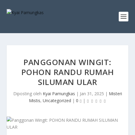
PANGGONAN WINGIT:
POHON RANDU RUMAH
SILUMAN ULAR
Diposting oleh
Kyai Pamungkas
|
Jan 31, 2025
|
Misteri
Mistis
,
Uncategorized
|
0
|