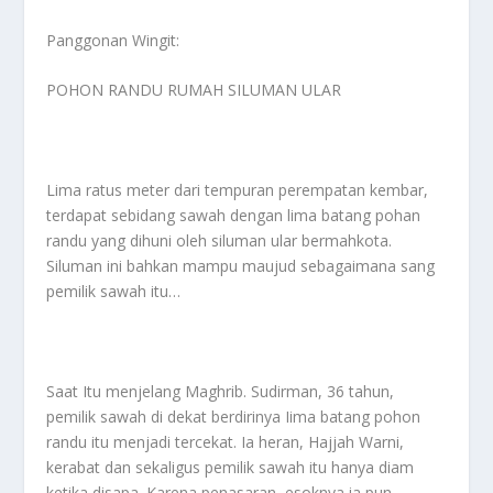
Panggonan Wingit:
POHON RANDU RUMAH SILUMAN ULAR
Lima ratus meter dari tempuran perempatan kembar,
terdapat sebidang sawah dengan lima batang pohan
randu yang dihuni oleh siluman ular bermahkota.
Siluman ini bahkan mampu maujud sebagaimana sang
pemilik sawah itu…
Saat Itu menjelang Maghrib. Sudirman, 36 tahun,
pemilik sawah di dekat berdirinya Iima batang pohon
randu itu menjadi tercekat. Ia heran, Hajjah Warni,
kerabat dan sekaligus pemilik sawah itu hanya diam
ketika disapa. Karena penasaran, esoknya ia pun