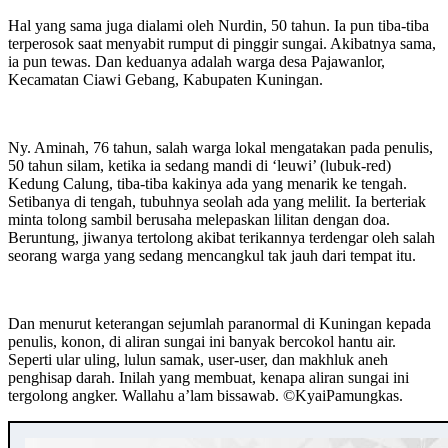
Hal yang sama juga dialami oleh Nurdin, 50 tahun. Ia pun tiba-tiba
terperosok saat menyabit rumput di pinggir sungai. Akibatnya sama,
ia pun tewas. Dan keduanya adalah warga desa Pajawanlor,
Kecamatan Ciawi Gebang, Kabupaten Kuningan.
Ny. Aminah, 76 tahun, salah warga lokal mengatakan pada penulis,
50 tahun silam, ketika ia sedang mandi di ‘leuwi’ (lubuk-red)
Kedung Calung, tiba-tiba kakinya ada yang menarik ke tengah.
Setibanya di tengah, tubuhnya seolah ada yang melilit. Ia berteriak
minta tolong sambil berusaha melepaskan lilitan dengan doa.
Beruntung, jiwanya tertolong akibat terikannya terdengar oleh salah
seorang warga yang sedang mencangkul tak jauh dari tempat itu.
Dan menurut keterangan sejumlah paranormal di Kuningan kepada
penulis, konon, di aliran sungai ini banyak bercokol hantu air.
Seperti ular uling, lulun samak, user-user, dan makhluk aneh
penghisap darah. Inilah yang membuat, kenapa aliran sungai ini
tergolong angker. Wallahu a’lam bissawab. ©️KyaiPamungkas.