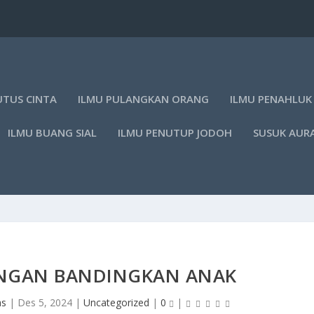
UTUS CINTA
ILMU PULANGKAN ORANG
ILMU PENAHLUK
ILMU BUANG SIAL
ILMU PENUTUP JODOH
SUSUK AUR
ANGAN BANDINGKAN ANAK
as
|
Des 5, 2024
|
Uncategorized
|
0
|