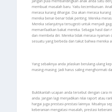
Jangan pula membandingkan anak anda satu deng
membuat masalah baru. Yaitu kecemburuan. Anak y
merasa kurang dihargai. Dia akan merasa kurang 
mereka benar-benar tidak penting. Mereka merasa
Mereka selanjutnya tersugesti untuk menjadi ga
memanfaatkan bakat mereka. Sebagai hasil dari m
dan membela diri. Mereka tidak merasa nyaman di
sesuatu yang berbeda dan takut bahwa mereka a
Yang sebaiknya anda jelaskan berulang-ulang kep
masing-masing. Jadi harus saling menghormati d
Buktikanlah ucapan anda tersebut dengan cara m
anda. Jangan lagi menjadikan nilai raport atau r
hargai juga prestasi-prestasi lainnya. Misalnya se
keberanian mengatasi masalah, prestasi keberania