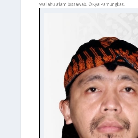
Wallahu a’lam bissawab. ©️KyaiPamungkas.