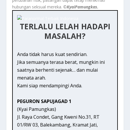
perubahan fisik, pasangan dapat tetap menikmati
hubungan seksual mereka.
©️KyaiPamungkas.
TERLALU LELAH HADAPI
MASALAH?
Anda tidak harus kuat sendirian.
Jika semuanya terasa berat, mungkin ini
saatnya berhenti sejenak… dan mulai
menata arah.
Kami siap mendampingi Anda.
PEGURON SAPUJAGAD 1
(Kyai Pamungkas)
Jl. Raya Condet, Gang Kweni No.31, RT
01/RW 03, Balekambang, Kramat Jati,