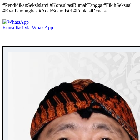
#PendidikanSeksIslami #KonsultasiRumahTangga #FikihSeksual
#KyaiPamungkas #AdabSuamiIstri #EdukasiDewasa
Konsultasi via WhatsApp