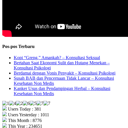
Pos-pos Terbaru
Kopi “Greng,” Amankah? – Konsultasi Seksual
Bertahan Saat Ekonomi Sulit dan Hutang Menekan –
Konsultasi Psikologi
Berdamai dengan Vonis Penyakit – Konsultasi Psikologi
Susah BAB dan Pencernaan Tidak Lancar – Konsultasi
Kesehatan Non Medis
Kanker Usus dan Pendampingan Herbal – Konsultasi
Kesehatan Non Medis
Users Today : 381
Users Yesterday : 1011
This Month : 8776
This Year : 234651