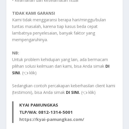
• Keamanan dan keselamatan ritual
TIDAK KAMI GARANSI
Kami tidak menggaransi berapa hari/minggu/bulan
tuntas masalah, karena tiap kasus beda cepat
lambatnya penyelesaian, banyak faktor yang
mempengaruhinya.
NB:
Untuk problem kehidupan yang lain, ada bermacam
pilihan solusi keilmuan dari kami, bisa Anda simak
DI
SINI
.
(👈 klik)
Sedangkan contoh percakapan keberhasilan client kami
(testimoni), bisa Anda simak
DI SINI.
(👈 klik)
KYAI PAMUNGKAS
TLP/WA: 0812-1314-5001
https://kyai-pamungkas.com/