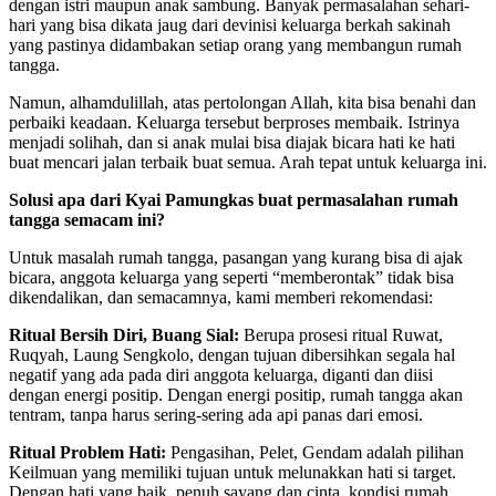
dengan istri maupun anak sambung. Banyak permasalahan sehari-
hari yang bisa dikata jaug dari devinisi keluarga berkah sakinah
yang pastinya didambakan setiap orang yang membangun rumah
tangga.
Namun, alhamdulillah, atas pertolongan Allah, kita bisa benahi dan
perbaiki keadaan. Keluarga tersebut berproses membaik. Istrinya
menjadi solihah, dan si anak mulai bisa diajak bicara hati ke hati
buat mencari jalan terbaik buat semua. Arah tepat untuk keluarga ini.
Solusi apa dari Kyai Pamungkas buat permasalahan rumah
tangga semacam ini?
Untuk masalah rumah tangga, pasangan yang kurang bisa di ajak
bicara, anggota keluarga yang seperti “memberontak” tidak bisa
dikendalikan, dan semacamnya, kami memberi rekomendasi:
Ritual Bersih Diri, Buang Sial:
Berupa prosesi ritual Ruwat,
Ruqyah, Laung Sengkolo, dengan tujuan dibersihkan segala hal
negatif yang ada pada diri anggota keluarga, diganti dan diisi
dengan energi positip. Dengan energi positip, rumah tangga akan
tentram, tanpa harus sering-sering ada api panas dari emosi.
Ritual Problem Hati:
Pengasihan, Pelet, Gendam adalah pilihan
Keilmuan yang memiliki tujuan untuk melunakkan hati si target.
Dengan hati yang baik, penuh sayang dan cinta, kondisi rumah