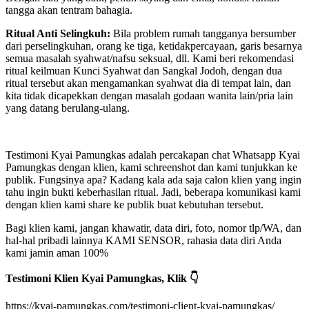
tangga akan tentram bahagia.
Ritual Anti Selingkuh:
Bila problem rumah tangganya bersumber
dari perselingkuhan, orang ke tiga, ketidakpercayaan, garis besarnya
semua masalah syahwat/nafsu seksual, dll. Kami beri rekomendasi
ritual keilmuan Kunci Syahwat dan Sangkal Jodoh, dengan dua
ritual tersebut akan mengamankan syahwat dia di tempat lain, dan
kita tidak dicapekkan dengan masalah godaan wanita lain/pria lain
yang datang berulang-ulang.
Testimoni Kyai Pamungkas adalah percakapan chat Whatsapp Kyai
Pamungkas dengan klien, kami schreenshot dan kami tunjukkan ke
publik. Fungsinya apa? Kadang kala ada saja calon klien yang ingin
tahu ingin bukti keberhasilan ritual. Jadi, beberapa komunikasi kami
dengan klien kami share ke publik buat kebutuhan tersebut.
Bagi klien kami, jangan khawatir, data diri, foto, nomor tlp/WA, dan
hal-hal pribadi lainnya KAMI SENSOR, rahasia data diri Anda
kami jamin aman 100%
Testimoni Klien Kyai Pamungkas, Klik 👇
https://kyai-pamungkas.com/testimoni-client-kyai-pamungkas/