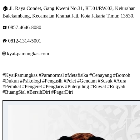
🏠 Jl. Raya Condet, Gang Kweni No.31, RT.01/RW.03, Kelurahan
Balekambang, Kecamatan Kramat Jati, Kota Jakarta Timur. 13530.
☎️ 0857-4646-8080
☎️ 0812-1314-5001
🌐 kyai-pamungkas.com
#KyaiPamungkas #Paranormal #Metafisika #Cenayang #Bomoh
#Dukun #Psikologi #Pengasih #Pelet #Gendam #Susuk #Aura
#Pemikat #Pengeret #Penglaris #Putergiling #Ruwat #Ruqyah
#BuangSial #BersihDiri #PagarDiri