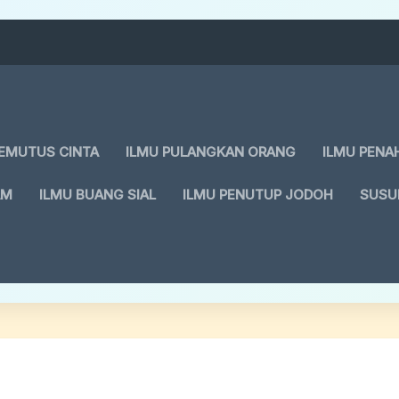
PEMUTUS CINTA
ILMU PULANGKAN ORANG
ILMU PENA
AM
ILMU BUANG SIAL
ILMU PENUTUP JODOH
SUSU