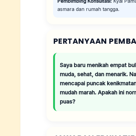
Pembimbing Konsultasi:
Kyai Pamu
asmara dan rumah tangga.
PERTANYAAN PEMB
Saya baru menikah empat bula
muda, sehat, dan menarik. N
mencapai puncak kenikmatan. 
mudah marah. Apakah ini nor
puas?