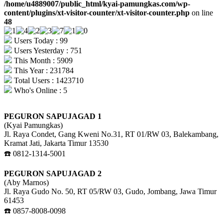
/home/u4889007/public_html/kyai-pamungkas.com/wp-
content/plugins/xt-visitor-counter/xt-visitor-counter.php
on line
48
Users Today : 99
Users Yesterday : 751
This Month : 5909
This Year : 231784
Total Users : 1423710
Who's Online : 5
PEGURON SAPUJAGAD 1
(Kyai Pamungkas)
Jl. Raya Condet, Gang Kweni No.31, RT 01/RW 03, Balekambang,
Kramat Jati, Jakarta Timur 13530
☎️ 0812-1314-5001
PEGURON SAPUJAGAD 2
(Aby Marnos)
Jl. Raya Gudo No. 50, RT 05/RW 03, Gudo, Jombang, Jawa Timur
61453
☎️ 0857-8008-0098