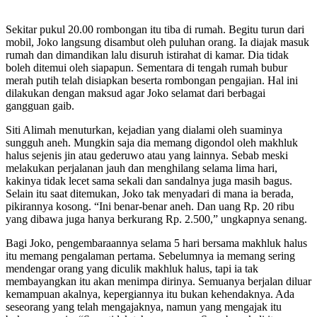
Sekitar pukul 20.00 rombongan itu tiba di rumah. Begitu turun dari
mobil, Joko langsung disambut oleh puluhan orang. Ia diajak masuk
rumah dan dimandikan lalu disuruh istirahat di kamar. Dia tidak
boleh ditemui oleh siapapun. Sementara di tengah rumah bubur
merah putih telah disiapkan beserta rombongan pengajian. Hal ini
dilakukan dengan maksud agar Joko selamat dari berbagai
gangguan gaib.
Siti Alimah menuturkan, kejadian yang dialami oleh suaminya
sungguh aneh. Mungkin saja dia memang digondol oleh makhluk
halus sejenis jin atau gederuwo atau yang lainnya. Sebab meski
melakukan perjalanan jauh dan menghilang selama lima hari,
kakinya tidak lecet sama sekali dan sandalnya juga masih bagus.
Selain itu saat ditemukan, Joko tak menyadari di mana ia berada,
pikirannya kosong. “Ini benar-benar aneh. Dan uang Rp. 20 ribu
yang dibawa juga hanya berkurang Rp. 2.500,” ungkapnya senang.
Bagi Joko, pengembaraannya selama 5 hari bersama makhluk halus
itu memang pengalaman pertama. Sebelumnya ia memang sering
mendengar orang yang diculik makhluk halus, tapi ia tak
membayangkan itu akan menimpa dirinya. Semuanya berjalan diluar
kemampuan akalnya, kepergiannya itu bukan kehendaknya. Ada
seseorang yang telah mengajaknya, namun yang mengajak itu