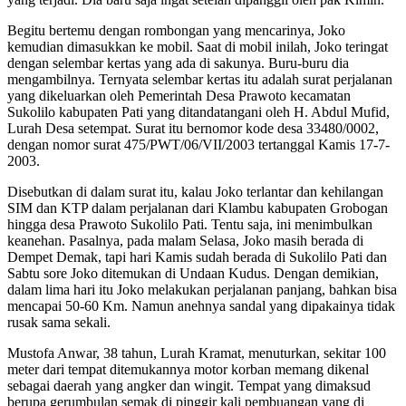
Begitu bertemu dengan rombongan yang mencarinya, Joko
kemudian dimasukkan ke mobil. Saat di mobil inilah, Joko teringat
dengan selembar kertas yang ada di sakunya. Buru-buru dia
mengambilnya. Ternyata selembar kertas itu adalah surat perjalanan
yang dikeluarkan oleh Pemerintah Desa Prawoto kecamatan
Sukolilo kabupaten Pati yang ditandatangani oleh H. Abdul Mufid,
Lurah Desa setempat. Surat itu bernomor kode desa 33480/0002,
dengan nomor surat 475/PWT/06/VII/2003 tertanggal Kamis 17-7-
2003.
Disebutkan di dalam surat itu, kalau Joko terlantar dan kehilangan
SIM dan KTP dalam perjalanan dari Klambu kabupaten Grobogan
hingga desa Prawoto Sukolilo Pati. Tentu saja, ini menimbulkan
keanehan. Pasalnya, pada malam Selasa, Joko masih berada di
Dempet Demak, tapi hari Kamis sudah berada di Sukolilo Pati dan
Sabtu sore Joko ditemukan di Undaan Kudus. Dengan demikian,
dalam lima hari itu Joko melakukan perjalanan panjang, bahkan bisa
mencapai 50-60 Km. Namun anehnya sandal yang dipakainya tidak
rusak sama sekali.
Mustofa Anwar, 38 tahun, Lurah Kramat, menuturkan, sekitar 100
meter dari tempat ditemukannya motor korban memang dikenal
sebagai daerah yang angker dan wingit. Tempat yang dimaksud
berupa gerumbulan semak di pinggir kali pembuangan yang di