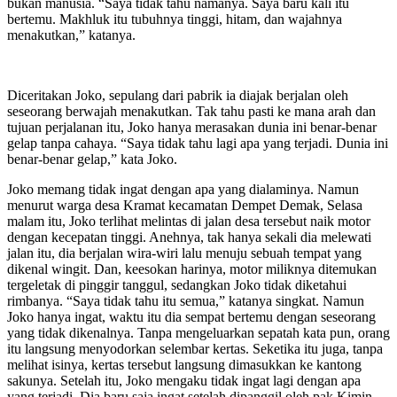
bukan manusia. “Saya tidak tahu namanya. Saya baru kali itu
bertemu. Makhluk itu tubuhnya tinggi, hitam, dan wajahnya
menakutkan,” katanya.
Diceritakan Joko, sepulang dari pabrik ia diajak berjalan oleh
seseorang berwajah menakutkan. Tak tahu pasti ke mana arah dan
tujuan perjalanan itu, Joko hanya merasakan dunia ini benar-benar
gelap tanpa cahaya. “Saya tidak tahu lagi apa yang terjadi. Dunia ini
benar-benar gelap,” kata Joko.
Joko memang tidak ingat dengan apa yang dialaminya. Namun
menurut warga desa Kramat kecamatan Dempet Demak, Selasa
malam itu, Joko terlihat melintas di jalan desa tersebut naik motor
dengan kecepatan tinggi. Anehnya, tak hanya sekali dia melewati
jalan itu, dia berjalan wira-wiri lalu menuju sebuah tempat yang
dikenal wingit. Dan, keesokan harinya, motor miliknya ditemukan
tergeletak di pinggir tanggul, sedangkan Joko tidak diketahui
rimbanya. “Saya tidak tahu itu semua,” katanya singkat. Namun
Joko hanya ingat, waktu itu dia sempat bertemu dengan seseorang
yang tidak dikenalnya. Tanpa mengeluarkan sepatah kata pun, orang
itu langsung menyodorkan selembar kertas. Seketika itu juga, tanpa
melihat isinya, kertas tersebut langsung dimasukkan ke kantong
sakunya. Setelah itu, Joko mengaku tidak ingat lagi dengan apa
yang terjadi. Dia baru saja ingat setelah dipanggil oleh pak Kimin.