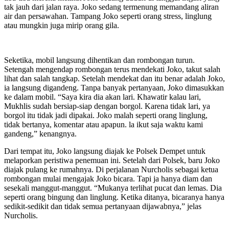
tak jauh dari jalan raya. Joko sedang termenung memandang aliran
air dan persawahan. Tampang Joko seperti orang stress, linglung
atau mungkin juga mirip orang gila.
Seketika, mobil langsung dihentikan dan rombongan turun.
Setengah mengendap rombongan terus mendekati Joko, takut salah
lihat dan salah tangkap. Setelah mendekat dan itu benar adalah Joko,
ia langsung digandeng. Tanpa banyak pertanyaan, Joko dimasukkan
ke dalam mobil. “Saya kira dia akan lari. Khawatir kalau lari,
Mukhlis sudah bersiap-siap dengan borgol. Karena tidak lari, ya
borgol itu tidak jadi dipakai. Joko malah seperti orang linglung,
tidak bertanya, komentar atau apapun. la ikut saja waktu kami
gandeng,” kenangnya.
Dari tempat itu, Joko langsung diajak ke Polsek Dempet untuk
melaporkan peristiwa penemuan ini. Setelah dari Polsek, baru Joko
diajak pulang ke rumahnya. Di perjalanan Nurcholis sebagai ketua
rombongan mulai mengajak Joko bicara. Tapi ja hanya diam dan
sesekali manggut-manggut. “Mukanya terlihat pucat dan lemas. Dia
seperti orang bingung dan linglung. Ketika ditanya, bicaranya hanya
sedikit-sedikit dan tidak semua pertanyaan dijawabnya,” jelas
Nurcholis.