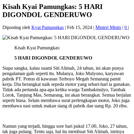
Kisah Kyai Pamungkas: 5 HARI
DIGONDOL GENDERUWO
Diposting oleh
Kyai Pamungkas
|
Feb 15, 2024
|
Misteri Mistis
|
0
|
Kisah Kyai Pamungkas:
5 HARI DIGONDOL GENDERUWO
Siapa sangka, kalau suami Siti Alimah, 24 tahun, ini akan punya
pengalaman gaib seperti itu. Mulanya, Joko Mulyono, karyawan
pabrik PT. Potras di kawasan Terboyo Megah Semarang pamit
kerja. Dia berangkat naik sepeda motor yang sehari-hari ia gunakan.
Tidak ada pertanda apa-apa ketika warga Tambakmulyo, Tambak
Lorok, Tanjung Mas, Semarang, ini akan berangkat. Semua berjalan
seperti biasa. Selain membawa surat perlengkapan motor, Joko juga
membawa nasi untuk makan siang di pabrik dan uang Rp. 20 ribu.
Namun yang terjadi, hingga sore hari pukul 17.00, Joko, 27 tahun,
tak juga pulang. Tentu saja, hal itu membuat Siti Alimah, istrinya