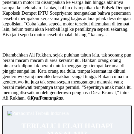
penemuan motor itu disampaikan ke warga lain hingga akhirnya
sampai ke kelurahan. Lantas, hal itu disampaikan ke Polsek Dempet.
Kapolsek Dempet IPTU Soepriyanto mengatakan bahwa penemuan
tersebut merupakan kerjasama yang bagus antara pihak desa dengan
kepolisian. “Coba kalau sepeda motor tersebut ditemukan di tempat
lain, belum tentu akan kembali lagi ke pemiliknya seperti sekarang.
Bisa jadi sepeda motor tersebut malah hilang,” katanya.
Ditambahkan Ali Rukhan, sejak puluhan tahun lalu, tak seorang pun
berani macam-macam di area keramat itu. Bahkan orang-orang
pintar sekalipun tak berani untuk mengganggu tempat keramat di
pinggir sungai itu. Kata orang tua dulu, tempat keramat itu dihuni
genderuwo yang memiliki kesaktian sangat tinggi. Bukan cuma itu
genderuwo itu juga tak segan-segan mengganggu manusia yang
berani melewati tempatnya tanpa permisi. “Sepertinya anak muda itu
memang disesatkan oleh genderuwo penguasa Desa Kramat,” tutur
Ali Rukhan.
©️KyaiPamungkas.
TERLALU LELAH HADAPI