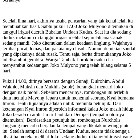
Setelah lima hari, akhirnya usaha pencarian yang tak kenal lelah itu
membuahkan hasil. Sabtu pukul 17.00 Joko Mulyono ditemukan di
tanggul irigasi daerah Babalan Undaan Kudus. Saat itu dia sedang
duduk melamun di tanggul irigasi melihat sejumlah anak-anak
sedang mandi. Joko ditemukan dalam keadaan linglung. Wajahnya
terlihat pucat, lemas, dan pakaiannya lusuh. Namun demikian sandal
yang dipakainya tidak rusak. Tentu saja, berita ditemukannya Joko
ini disambut gembira. Warga Tambak Lorok bersuka cita
menyambut kedatangan Joko Mulyono yang telah hilang selama 5
hari.
Pukul 14.00, dirinya bersama dengan Sunaji, Dulrohim, Abdul
Wakhid, Muksin dan Mukhlis (sopir), berangkat mencari Joko
dengan naik mobil. Sebelum mencarinya, rombongan itu terlebih
dulu menuju Mayong Jepara untuk menemui seorang Kyai bernama
Imron. Tentu tujuannya adalah untuk meminta petunjuk. Dari
keterangan Kyai Imron diperoleh informasi kalau Joko masih hidup.
Joko berada di arah Timur Laut dari Dempet (tempat motornya
ditemukan). Berdasarkan petunjuk itu, rombongan Nurcholis
langsung mencoba berjalan ke tempat yang dikatakan wong pinter
itu. Setelah sampai di daerah Undaan Kudus, secara tidak sengaja
tiba-tiba mereka melihat Joko sedang duduk di tanggul irigasi yang