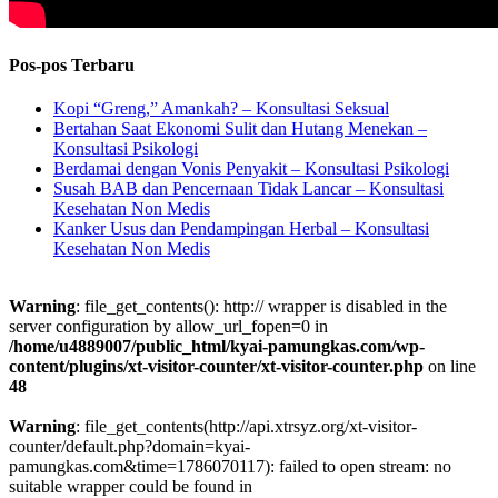
Pos-pos Terbaru
Kopi “Greng,” Amankah? – Konsultasi Seksual
Bertahan Saat Ekonomi Sulit dan Hutang Menekan –
Konsultasi Psikologi
Berdamai dengan Vonis Penyakit – Konsultasi Psikologi
Susah BAB dan Pencernaan Tidak Lancar – Konsultasi
Kesehatan Non Medis
Kanker Usus dan Pendampingan Herbal – Konsultasi
Kesehatan Non Medis
Warning
: file_get_contents(): http:// wrapper is disabled in the
server configuration by allow_url_fopen=0 in
/home/u4889007/public_html/kyai-pamungkas.com/wp-
content/plugins/xt-visitor-counter/xt-visitor-counter.php
on line
48
Warning
: file_get_contents(http://api.xtrsyz.org/xt-visitor-
counter/default.php?domain=kyai-
pamungkas.com&time=1786070117): failed to open stream: no
suitable wrapper could be found in