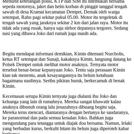
Menurut keterangan polisi, KTP dan SIM itu ditemukan bersama
sepeda motornya, jaket dan helm korban di pinggir tanggul tengah
sawah di desa Kramat kecamatan Dempet, Demak oleh warga
setempat, Rabu pagi sekitar pukul 05.00. Motor itu tergeletak di
tengah sawah yang jaraknya sekitar 2 km dari jalan raya. Motor itu
tidak ada yang rusak, hanya saja slebor depannya tergores. Sedang
nasi yang dibawa Joko dari rumah juga masih ada.
Begitu mendapat informasi demikian, Kimin ditemani Nurcholis,
ketua RT setempat dan Sunaji, kakaknya Kimin, langsung datang ke
Polsek Dempet untuk melihat motor anaknya. Ternyata motor
tersebut benar-benar kepunyaan Joko. Tentu saja perasaan Kimin
kian tak menentu, anak kesayangannya itu belum ketahuan
bagaimana nasibnya. Seribu pikiran buruk, berkecamuk di benak
Kimin.
Kecemasan serupa Kimin ternyata juga dialami ibu Joko dan
keluarga yang lain di rumahnya. Mereka sangat khawatir kalau
anaknya dibunuh orang lalu jenazahnya dibuang begitu saja.
Mereka terus mencari, diantaranya dengan bertanya ke saudaranya,
ke paranormal dan pada semua kenalan Joko. Bahkan juga
mengundang para tetangga untuk diajak doa bersama. Namun, lelaki
yang berbadan kurus, berkulit hitam itu belum juga diperoteh kabar
beritanya.