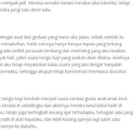
n menjadi-jadi. Mereka semakin berani meraba-raba tubuhku, tetapi
reka pergi satu demi satu.
sebagai awal dari godaan yang harus aku jalani, sebab setelah itu
menakutkan. Salah satunya hanya berupa kepala yang terbang
g ada sedikit perasaan bimbang dan merinding yang aku rasakan.
t hati, yakni suara tangis bayi yang seakan-akan disiksa. Anehnya
un aku tetap meyakinkan kalau suara yang aku dengar hanyalah
semediku, sehingga akupun tetap konsentrasi membaca doa-doa.
rit tangis bayi berubah menjadi suara sendau gurau anak-anak kecil.
 berada di sekelilingku dan akhirnya mereka betul-betul hadir di
, tetapi juga bertingkah kurang ajar terhadapku. Sebagian ada yang
aik di atas kepalaku, dan lebih kurang ajarnya lagi salah satu
arinya ke duburku.