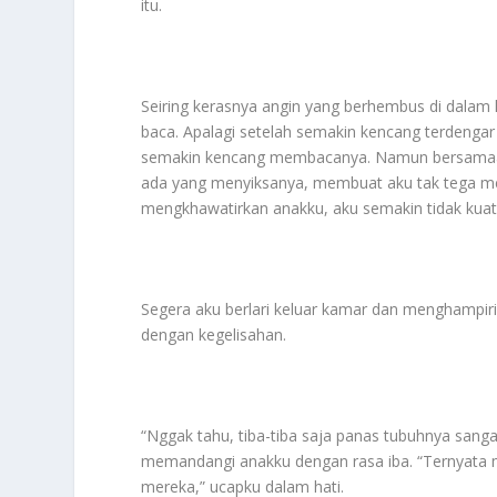
itu.
Seiring kerasnya angin yang berhembus di dala
baca. Apalagi setelah semakin kencang terdengar s
semakin kencang membacanya. Namun bersamaan 
ada yang menyiksanya, membuat aku tak tega men
mengkhawatirkan anakku, aku semakin tidak kua
Segera aku berlari keluar kamar dan menghampiri
dengan kegelisahan.
“Nggak tahu, tiba-tiba saja panas tubuhnya sangat
memandangi anakku dengan rasa iba. “Ternyata 
mereka,” ucapku dalam hati.