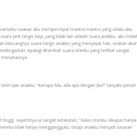
m kamarku seakan aku mempercepat mantra-mantra yang selalu aku
uara jerit tangis bayi, yang tidak lain adalah suara anakku, aku mala
kencangnya suara tangis anakku yang menyayat hati, seakan-aka
dengarkan. Apalagi ditambah suara isteriku yang terlihat sangat
t menahannya.
 isteri dan anakku. “Kenapa Ma, ada apa dengan dia?” tanyaku penuh
 tinggi, sepertinya ia sangat ketakutan,” balas isteriku. Akupun hanya
mereka tidak hanya menggangguku, tetapi anakku menjadi sasaran