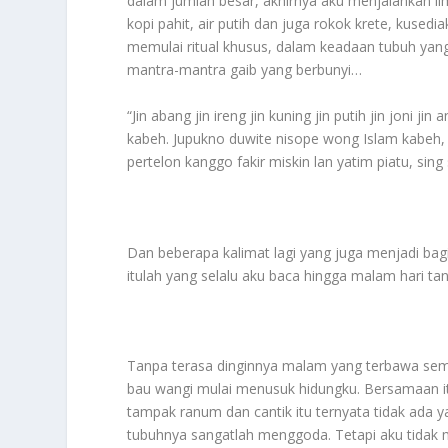
dalam jumlah besar, akhirnya aku menjalankan ilm
kopi pahit, air putih dan juga rokok krete, kusedi
memulai ritual khusus, dalam keadaan tubuh yan
mantra-mantra gaib yang berbunyi…
“Jin abang jin ireng jin kuning jin putih jin joni ji
kabeh. Jupukno duwite nisope wong Islam kabeh, a
pertelon kanggo fakir miskin lan yatim piatu, sin
Dan beberapa kalimat lagi yang juga menjadi ba
itulah yang selalu aku baca hingga malam hari tan
Tanpa terasa dinginnya malam yang terbawa semil
bau wangi mulai menusuk hidungku. Bersamaan it
tampak ranum dan cantik itu ternyata tidak ada
tubuhnya sangatlah menggoda. Tetapi aku tida