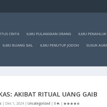
UTUS CINTA
ILMU PULANGKAN ORANG
ILMU PENAHLUK
ILMU BUANG SIAL
ILMU PENUTUP JODOH
SUSUK AUR
AS: AKIBAT RITUAL UANG GAIB
s
|
Des 1, 2024
|
Uncategorized
|
0
|