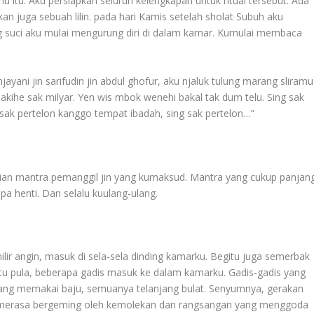
u itu. Aku persiapkan seluruh kelengkapan untuk ritual tersebut. Ada
akan juga sebuah lilin. pada hari Kamis setelah sholat Subuh aku
g suci aku mulai mengurung diri di dalam kamar. Kumulai membaca
n anjayani jin sarifudin jin abdul ghofur, aku njaluk tulung marang sliramu
kihe sak milyar. Yen wis mbok wenehi bakal tak dum telu. Sing sak
g sak pertelon kanggo tempat ibadah, sing sak pertelon…”
gian mantra pemanggil jin yang kumaksud. Mantra yang cukup panjan
pa henti. Dan selalu kuulang-ulang.
ir angin, masuk di sela-sela dinding kamarku. Begitu juga semerbak
u pula, beberapa gadis masuk ke dalam kamarku. Gadis-gadis yang
 yang memakai baju, semuanya telanjang bulat. Senyumnya, gerakan
k merasa bergeming oleh kemolekan dan rangsangan yang menggoda