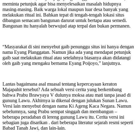
meminta petunjuk agar bisa menyelesaikan masalah hidupnya
masing-masing. Baik warga lokal maupun luar desa banyak yang
melakukan ritual ini. Bahkan tepat di tengah-tengah lokasi situs
dibangun semacam bangunan darurat untuk bertapa atau semedi.
Bangunan itu hanyalah berwujud atap terpal dan bukan permanen.
“Masyarakat di sini menyebut gaib penunggu situs ini hanya dengan
nama Eyang Planggatan. Namun jika ada yang mendapat petunjuk
gaib saat melakukan ritual atau setelahnya biasanya akan didatangi
oleh gaib yang mengaku bernama Eyang Poijoyo,” lanjutnya.
Lantas bagaimana asal muasal tentang kepercayaan keraton
Majapahit tersebut? Ada sebuah versi cerita yang berkembang
bahwa Prabu Brawyaya V dulunya moksa atau mati tanpa jasad di
gunung Lawu. Akhirnya ia dikenal dengan julukan Sunan Lawu.
Versi lain menyebut dengan nama Ki Ageng Kaca Negara. Namun
sebelumnya, sang Prabu sempat singgah dan membangun –
beberapa peradaban di lereng gunung Lawu itu. Cerita versi ini
sebagian juga disarikan . dari beberapa literatur sejarah resmi seperti
Babad Tanah Jawi, dan lain-lain.