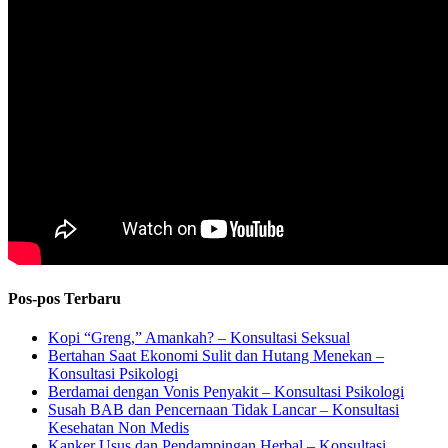
Pos-pos Terbaru
Kopi “Greng,” Amankah? – Konsultasi Seksual
Bertahan Saat Ekonomi Sulit dan Hutang Menekan –
Konsultasi Psikologi
Berdamai dengan Vonis Penyakit – Konsultasi Psikologi
Susah BAB dan Pencernaan Tidak Lancar – Konsultasi
Kesehatan Non Medis
Kanker Usus dan Pendampingan Herbal – Konsultasi