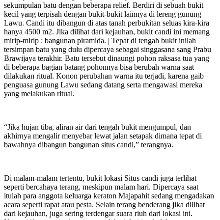
sekumpulan batu dengan beberapa relief. Berdiri di sebuah bukit
kecil yang terpisah dengan bukit-bukit lainnya di lereng gunung
Lawu. Candi itu dibangun di atas tanah perbukitan seluas kira-kira
hanya 4500 m2. Jika dilihat dari kejauhan, bukit candi ini memang
mirip-mirip : bangunan piramida. | Tepat di tengah bukit inilah
tersimpan batu yang dulu dipercaya sebagai singgasana sang Prabu
Brawijaya terakhir. Batu tersebut dinaungi pohon raksasa tua yang
di beberapa bagian batang pohonnya bisa berubah warna saat
dilakukan ritual. Konon perubahan warna itu terjadi, karena gaib
penguasa gunung Lawu sedang datang serta mengawasi mereka
yang melakukan ritual.
“Jika hujan tiba, aliran air dari tengah bukit mengumpul, dan
akhirnya mengalir menyebar lewat jalan setapak dimana tepat di
bawahnya dibangun bangunan situs candi,” terangnya.
Di malam-malam tertentu, bukit lokasi Situs candi juga terlihat
seperti bercahaya terang, meskipun malam hari. Dipercaya saat
itulah para anggota keluarga keraton Majapahit sedang mengadakan
acara seperti rapat atau pesta. Selain terang benderang jika dilihat
dari kejauhan, juga sering terdengar suara riuh dari lokasi ini.